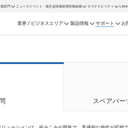
事業部門
ニュース
イベント・展示会情報
採用情報
組織
サステナビリティ
LIN
業界 / ビジネスエリア
製品情報
サポート
お
問
スペアパー
ソリューションは、組みこみが簡単で、直感的な操作が可能