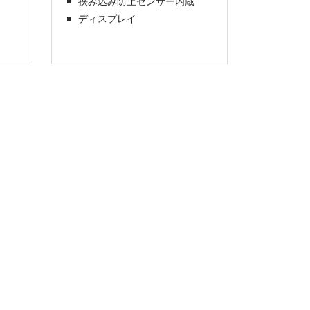
挟み込み防止センサー内蔵
高さメ
ディスプレイ
レイ
天板埋