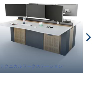
テクニカルワークステーション
制御室