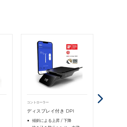
コントローラー
コントローラ
ディスプレイ付き DPI
DPT
傾斜による上昇 / 下降
イノベ
ントロ