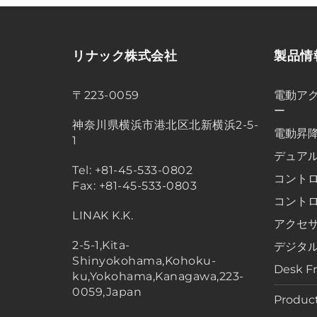
リナック株式会社
製品情
〒223-0059
電動アク
ー
神奈川県横浜市港北区北新横浜2-5-
電動昇
1
デュア
Tel: +81-45-533-0802
コント
Fax: +81-45-533-0803
コント
LINAK K.K.
アクセ
2-5-1,Kita-
デジタ
Shinyokohama,Kohoku-
Desk F
ku,Yokohama,Kanagawa,223-
0059,Japan
Product