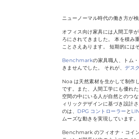
ニューノーマル時代の働き方が検
オフィス向け家具には人間工学が
ろにされてきました。 本を積み
ことさえあります。 短期的には
Benchmark
の家具職人、トム・
きませんでした。 それが、
デスク
Noa は天然素材を生かして制
です。また、人間工学にも優れたデ
空間の中にいる人が自然とのつな
ィリックデザインに基づき設計さ
のは、
DPG コントローラー
と
LI
ムーズな動きを実現しています。
Benchmark のフィオナ・コイン