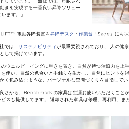
トしています。
「当社では、市販され
動きを実現する一番良い昇降ソリュー
えています。」
KLIFT™ 電動昇降装置を
昇降デスク
・
作業台
「Sage」にも
k 社では、
サステナビリティ
が最重要視されており、 人の健
として掲げています。
使う人のウェルビーイングに重きを置き、自然が持つ治癒力を
材を使い、自然の色合いと手触りを生かし、自然にヒントを
かく包み込むような、パーソナルな空間づくりを目指してい
さから、Benchmark の家具は生涯お使いいただくこ
るサービスも提供してます。 返却された家具は修理、再利用、