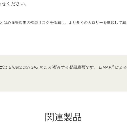
わせください。
とは心血管疾患の罹患リスクを低減し、より多くのカロリーを燃焼して減
。
®
Bluetooth SIG Inc. が所有する登録商標です。 LINAK
による
関連製品