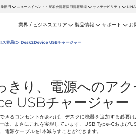
事業部門
ニュース
イベント・展示会情報
採用情報
組織
サステナビリティ
LIN
業界 / ビジネスエリア
製品情報
サポート
お
易に- Desk2Device USBチャージャー
っきり、電源へのアク
vice USBチャージャー
できるコンセントがあれば、デスクに機器を追加する必要はあ
ジャーは、まさにこれを実現しています。USB Type-CおよびU
、電源ケーブルを1本減らすことができます。