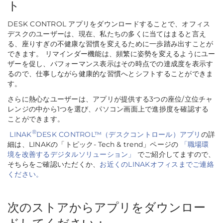
ト
DESK CONTROL アプリをダウンロードすることで、オフィス
デスクのユーザーは、現在、私たちの多くに当てはまると言え
る、座りすぎの不健康な習慣を変えるために一歩踏み出すことが
できます。 リマインダー機能は、頻繁に姿勢を変えるようにユー
ザーを促し、パフォーマンス表示はその時点での達成度を表示す
るので、仕事しながら健康的な習慣へとシフトすることができま
す。
さらに熱心なユーザーは、アプリが提供する3つの座位/立位チャ
レンジの中から1つを選び、パソコン画面上で進捗度を確認する
ことができます。
®
LINAK
DESK CONTROL™（デスクコントロール）アプリ
の詳
細は、LINAKの「トピック- Tech & trend」ページの
「職場環
境を改善するデジタルソリューション」
でご紹介してますので、
そちらをご確認いただくか、
お近くのLINAKオフィスまでご連絡
ください。
次のストアからアプリをダウンロー