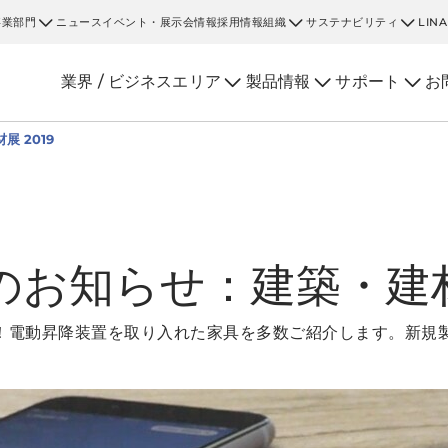
事業部門
ニュース
イベント・展示会情報
採用情報
組織
サステナビリティ
LIN
業界 / ビジネスエリア
製品情報
サポート
お
 2019
お知らせ：建築・建材展
ます！電動昇降装置を取り入れた家具を多数ご紹介します。新規