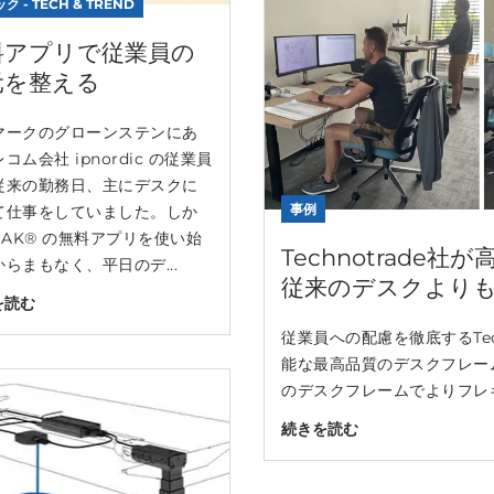
ク - TECH & TREND
料アプリで従業員の
元を整える
マークのグローンステンにあ
コム会社 ipnordic の従業員
従来の勤務日、主にデスクに
事例
て仕事をしていました。しか
NAK® の無料アプリを使い始
Technotrad
らまもなく、平日のデ...
従来のデスクより
を読む
従業員への配慮を徹底するTec
能な最高品質のデスクフレー
のデスクフレームでよりフレキ
続きを読む