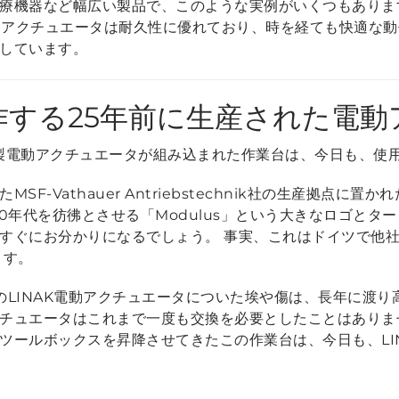
療機器など幅広い製品で、このような実例がいくつもあります
電動アクチュエータは耐久性に優れており、時を経ても快適な
しています。
作する25年前に生産された電動
INAK製電動アクチュエータが組み込まれた作業台は、今日も、
F-Vathauer Antriebstechnik社の生産拠点に
0年代を彷彿とさせる「Modulus」という大きなロゴとタ
すぐにお分かりになるでしょう。 事実、これはドイツで他
ます。
のLINAK電動アクチュエータについた埃や傷は、長年に渡
チュエータはこれまで一度も交換を必要としたことはありませ
ツールボックスを昇降させてきたこの作業台は、今日も、LI