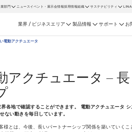
事業部門
ニュース
イベント・展示会情報
採用情報
組織
サステナビリティ
LIN
業界 / ビジネスエリア
製品情報
サポート
お
い電動アクチュエータ
電動アクチュエータ – 
プ
は世界各地で確認することができます。 電動アクチュエータ 
せない動きを毎日しています。
客様とは、今後、長いパートナーシップ関係を築いていくこ