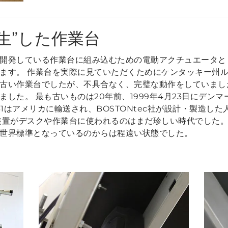
誕生”した作業台
開発している作業台に組み込むための電動アクチュエータとし
す。 作業台を実際に見ていただくためにケンタッキー州ルイス
古い作業台でしたが、不具合なく、完璧な動作をしていまし
した。 最も古いものは20年前、1999年4月23日にデン
31はアメリカに輸送され、BOSTONtec社が設計・製造し
装置がデスクや作業台に使われるのはまだ珍しい時代でした。
世界標準となっているのからは程遠い状態でした。