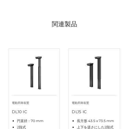
関連製品
電動昇降装置
電動昇降装置
DL10 IC
DL15 IC
円直径：70 mm
長方形 43.5 x 73.5 mm
2段式
上下を逆さにした2段式