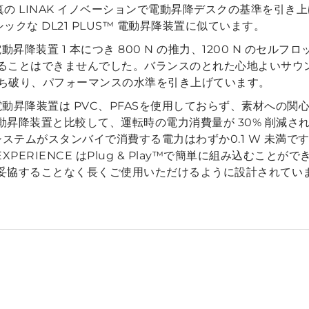
置は、真の LINAK イノベーションで電動昇降デスクの基準を
ラシックな DL21 PLUS™ 電動昇降装置に似ています。
m/s、電動昇降装置 1 本につき 800 N の推力、1200 N 
存することはできませんでした。バランスのとれた心地よいサウ
を打ち破り、パフォーマンスの水準を引き上げています。
 段式電動昇降装置は PVC、PFASを使用しておらず、素材へ
昇降装置と比較して、運転時の電力消費量が 30% 削減さ
、システムがスタンバイで消費する電力はわずか0.1 W 未満です。
PERIENCE はPlug & Play™で簡単に組み込むことが
妥協することなく長くご使用いただけるように設計されてい