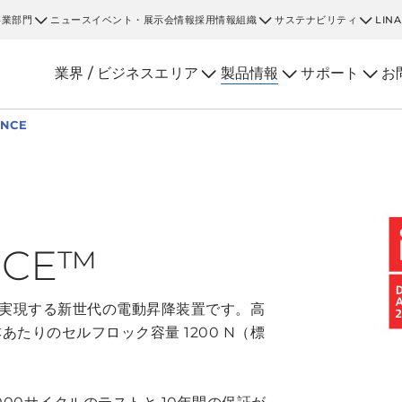
事業部門
ニュース
イベント・展示会情報
採用情報
組織
サステナビリティ
LIN
業界 / ビジネスエリア
製品情報
サポート
お
ENCE
NCE™
スを実現する新世代の電動昇降装置です。高
1 本あたりのセルフロック容量 1200 N（標