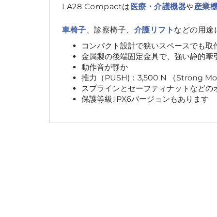
LA28 Compactは
医療・介護機器
や
産業
車椅子
、診察椅子、
介護リフト
などの用途に
コンパクト設計で狭いスペースでも取
金属製の後端固定金具で、強い静的牽
動作音が静か
推力（PUSH)：3,500 N （Strong Mo
スプラインとセーフティナットなどの
保護等級:IPX6バージョンもあります