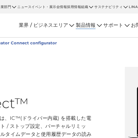
事業部門
ニュース
イベント・展示会情報
採用情報
組織
サステナビリティ
LIN
業界 / ビジネスエリア
製品情報
サポート
お
ator Connect configurator
ect™
レータは、IC™(ドライバー内蔵) を搭載した電
 / ストップ設定、バーチャルリミッ
アルタイムデータと使用履歴データの読み