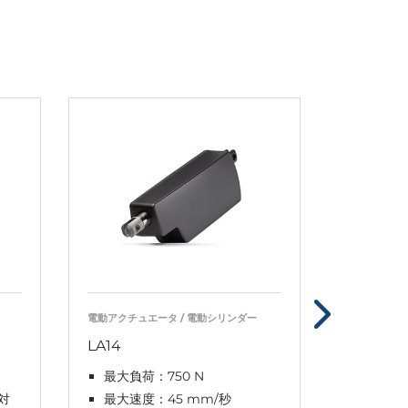
電動アクチュエータ / 電動シリンダー
電動アクチュ
LA14
LA25
最大負荷：750 N
最大負荷
対
最大速度：45 mm/秒
最大速度