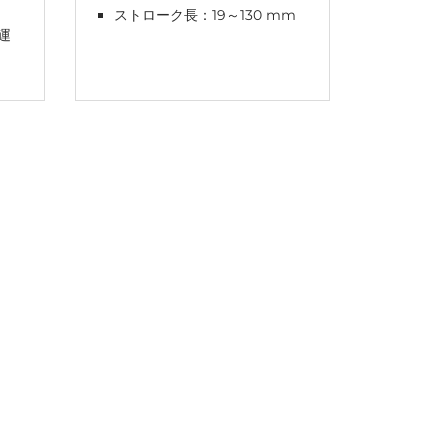
ストローク長：19～130 mm
ストロー
運