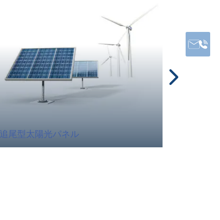
追尾型太陽光パネル
風力エ