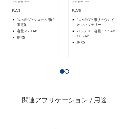
アクセサリー
アクセサリー
BAJ
BAJL
JUMBO™システム用鉛
JUMBO™用リチウムイ
蓄電池
オンバッテリー
容量 2.29 Ah
バッテリー容量：3.3 Ah
/ 6.6 Ah
IPX5
IPX5
関連アプリケーション / 用途