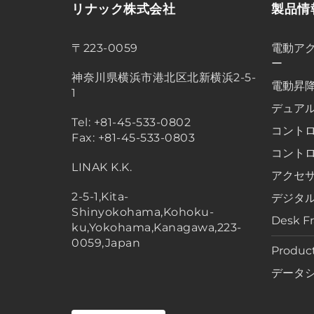
リナック株式会社
製品情
〒223-0059
電動アク
ー
神奈川県横浜市港北区北新横浜2-5-
電動昇
1
デュア
Tel: +81-45-533-0802
コント
Fax: +81-45-533-0803
コント
LINAK K.K.
アクセ
2-5-1,Kita-
デジタ
Shinyokohama,Kohoku-
Desk F
ku,Yokohama,Kanagawa,223-
0059,Japan
Product
データ