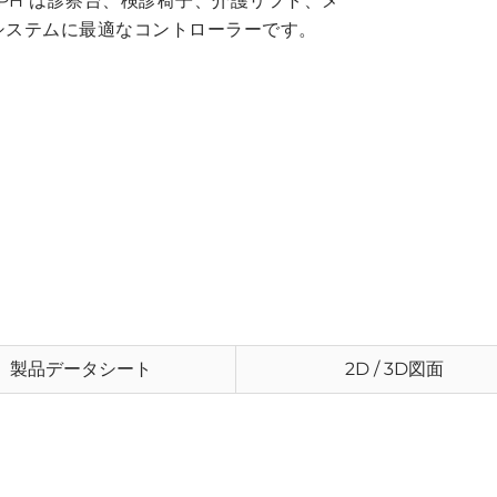
 DPH は診察台、検診椅子、介護リフト、メ
システムに最適なコントローラーです。
製品データシート
2D / 3D図面