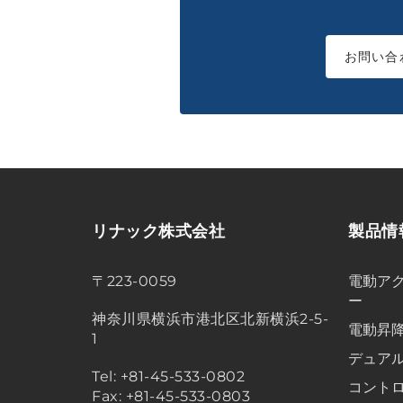
お問い合
リナック株式会社
製品情
〒223-0059
電動アク
ー
神奈川県横浜市港北区北新横浜2-5-
電動昇
1
デュア
Tel: +81-45-533-0802
コント
Fax: +81-45-533-0803