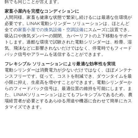
餌でも同じことが言えます。
家畜小屋内を完璧なコンディションに
人間同様、家畜も健康な状態で繁栄し続けるには最適な住環境が
必要です。LINAK電動シリンダー ソリューションは、ほとんど
全ての
家畜小屋での換気設備
・
空調設備
にスムーズに設置でき、
吸込口や換気ダンパーの開閉、カバーリフトの上下移動をサポー
トします。過酷な環境で試験された電動シリンダーは、粉塵、湿
気、飛沫などに影響されないだけではなく、停電時でもフィード
バック信号やアラームを送信することができます。
フレキシブル ソリューションにより最適な効率性を実現
電動シリンダーは消費電力が少ないだけではなく、ほぼメンテナ
ンスフリーです。従って、コストを削減でき、ダウンタイムを最
小限に抑え、生産高を増やすことができます。電動シリンダーか
らのフィードバック信号は、最適位置の維持を可能にします。ま
た、LINAKソリューションはとてもフレキシブルであるため、農
場経営者が必要とするあらゆる用途や機器に合わせて簡単にカス
タマイズできます。