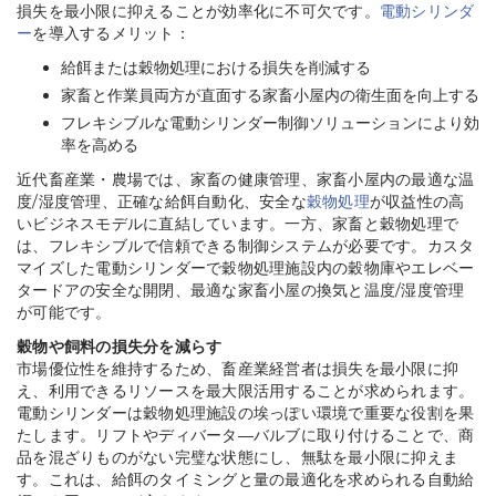
損失を最小限に抑えることが効率化に不可欠です。
電動シリンダ
ー
を導入するメリット：
給餌または穀物処理における損失を削減する
家畜と作業員両方が直面する家畜小屋内の衛生面を向上する
フレキシブルな電動シリンダー制御ソリューションにより効
率を高める
近代畜産業・農場では、家畜の健康管理、家畜小屋内の最適な温
度/湿度管理、正確な給餌自動化、安全な
穀物処理
が収益性の高
いビジネスモデルに直結しています。一方、家畜と穀物処理で
は、フレキシブルで信頼できる制御システムが必要です。カスタ
マイズした電動シリンダーで穀物処理施設内の穀物庫やエレベー
タードアの安全な開閉、最適な家畜小屋の換気と温度/湿度管理
が可能です。
穀物や飼料の損失分を減らす
市場優位性を維持するため、畜産業経営者は損失を最小限に抑
え、利用できるリソースを最大限活用することが求められます。
電動シリンダーは穀物処理施設の埃っぽい環境で重要な役割を果
たします。リフトやディバータ―バルブに取り付けることで、商
品を混ざりものがない完璧な状態にし、無駄を最小限に抑えま
す。これは、給餌のタイミングと量の最適化を求められる自動給