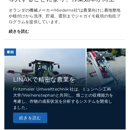
オランダの機械メーカーMiedema社*は農業向けに農地整地
や植付けから洗浄、貯蔵、選別までジャガイモ栽培の包括プ
ログラムを提供しています。
続きを読む
事例
LINAKで精密な農業を
Fritzmeier Umwelttechnik 社は、ミュンヘン工科
大学/Weihenstephanと共同し、畑ごとの収穫能力を
考慮し、作物の成長状況を分析するシステムを開発し
ました。
続きを読む