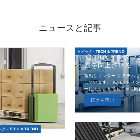
ニュースと記事
トピック - TECH & TREND
IO-Link イン
ムを向上させる
電動シリンダー システム
しています。 IO-Link 
ーにより、とても簡単に既存の F
続きを読む
ク - TECH & TREND