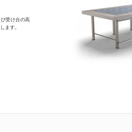
よび受け台の高
にします。