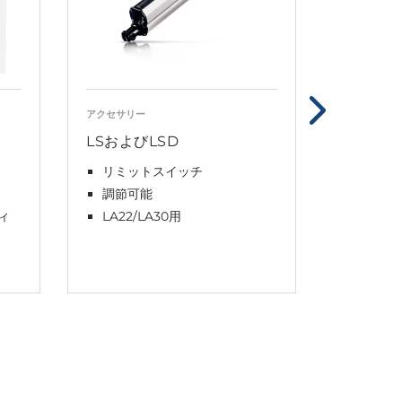
アクセサリー
デジタルソリ
LSおよびLSD
BusLi
リミットスイッチ
パソコ
調節可能
IC™タイ
クチュエ
ィ
LA22/LA30用
ュエー
設定、
認