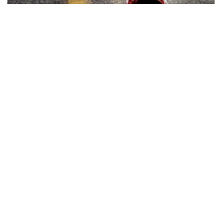
トピック - TECH & TREND
高い基準が求められる機械には、それ
に耐えられるソリューションが必要
自律型農業、産業オートメーション、AGV/AMRの世界で
は、アプリケーションに１つの共通点があります：電動アク
チュエータに故障は許されません。信頼性と耐久性は、常に
効果的で経済的な性能を発揮する...