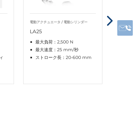
電動アクチュエータ / 電動シリンダー
電動アクチュ
LA25
LA33
最大負荷：2,500 N
最大負荷
最大速度：25 mm/秒
最大速度
ィ
ストローク長：20-600 mm
ストロー
mm