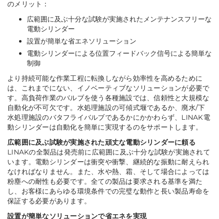
のメリット：
広範囲に及ぶ十分な試験が実施されたメンテナンスフリーな
電動シリンダー
設置が簡単な省エネソリューション
電動シリンダーによる位置フィードバック信号による簡単な
制御
より持続可能な作業工程に転換しながら効率性を高めるために
は、これまでにない、イノベーティブなソリューションが必要で
す。高負荷作業のバルブを使う各種施設では、信頼性と大規模な
自動化が不可欠です。水処理施設の可傾式堰であるか、廃水/下
水処理施設のバタフライバルブであるかにかかわらず、LINAK電
動シリンダーは自動化を簡単に実現するのをサポートします。
広範囲に及ぶ試験が実施された頑丈な電動シリンダーに頼る
LINAKの全製品は発売前に広範囲に及ぶ十分な試験が実施されて
います。電動シリンダーは衝突や衝撃、継続的な振動に耐えられ
なければなりません。また、水や熱、霜、そして場合によっては
粉塵への耐性も必要です。全ての製品は要求される基準を満た
し、お客様にあらゆる環境条件での完璧な動作と長い製品寿命を
保証する必要があります。
設置が簡単なソリューションで省エネを実現