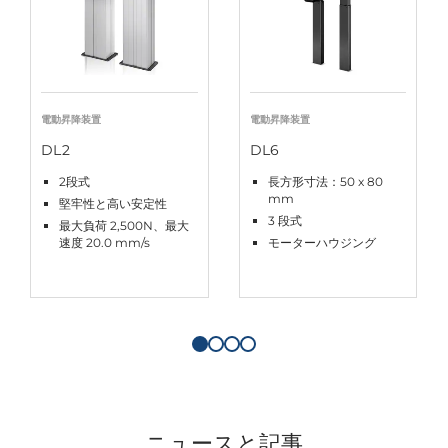
電動昇降装置
電動昇降装置
DL2
DL6
2段式
長方形寸法：50 x 80
mm
堅牢性と高い安定性
3 段式
最大負荷 2,500N、最大
速度 20.0 mm/s
モーターハウジング
ニュースと記事