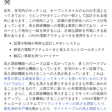
発
近年、住宅内のキッチンは、オープンスタイルのものが主流とな
ってきており、リビングやダイニングの一部として設計される傾
向にあります。この傾向により、設備の多目的化へのニーズが高
まっています。高さ調節機能への需要は着実に伸びており、メー
カーとして他社と一線を画するには、正確な調節を可能にする必
要があります。LINAK電動アクチュエータを使用するメリット：
設置や制御が簡単な設計しやすいシステム
静音の電動アクチュエータと省エネコントロールボックス
幅広い実績を持つパートナー
高さ調節機能へのニーズは益々広がっており、多くのワークプレ
イスで一般的な機能となっています。住宅のキッチン設備でも、
高さ調節機能を付けることへの人気が高まっています。これは、
身長の異なる家族全員にとってキッチンを使いやすいものにする
だけではなく、
異なる高さを必要とするさまざまな作業に合わせ
ることができるので、人間工学に基づいた作業環境の改善になり
ます。さらに、高さ調節機能を導入することでキッチンの収納力
をアップし、より多機能にすることができます。LINAK電動アク
チュエータ システムで
アイランドキッチンの高さを調節したり
、
換気扇
や
吊戸棚
を動かしたり、
サイドテーブルの高さ調節をした