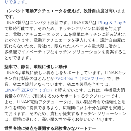
りできます
。
コンパクト電動アクチュエータを使えば、設計自由度は高いまま
です。
LINAK製品はコンパクト設計です。LINAK製品は
Plug & Play™
で接続可能です。そのため、キッチンデザインに影響を与えず
に、電動アクチュエータ システムを簡単にキッチンに組み込むこ
とができます。電動アクチュエータを導入しても、設計自由度は
変わらないため、貴社は、限られたスペースを最大限に活かし、
多機能でイノベーティブなキッチン ソリューションを提案するこ
とができます。
堅牢で、静音、環境に優しい動作
LINAKは環境に優しい暮らしをサポートしています。LINAKキッ
チン向け製品のほとんどが
PVC-free™（PCVフリー）
で、静
音、省エネ設計となっています。省エネ製品を当社では、
®
LINAK
ZERO™（ゼロ）
と呼んでいます。これは、待機電力消
費量を0.1Wまで削減するのをサポートするテクノロジーです。
また、LINAK電動アクチュエータは、長い製品寿命で信頼性と耐
久性を確実に提供できるよう、広範囲に及ぶ十分な試験を実施し
ております。そのため、貴社が提案するキッチン ソリューション
は、環境に優しく、高い耐久性で長くお使いいただけます。
世界各地に拠点を展開する経験豊かなパートナー