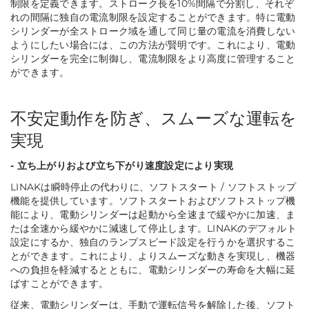
制限を定義できます。ストローク長を10%間隔で分割し、それぞ
れの間隔に独自の電流制限を設定することができます。特に電動
シリンダーが全ストローク域を通して同じ量の電流を消費しない
ようにしたい場合には、この方法が賢明です。これにより、電動
シリンダーを完全に制御し、電流制限をより高度に管理すること
ができます。
不安定動作を防ぎ、スムーズな運転を
実現
- 立ち上がりおよび立ち下がり速度設定により実現
LINAKは瞬時停止の代わりに、ソフトスタート / ソフトストップ
機能を提供しています。ソフトスタートおよびソフトストップ機
能により、電動シリンダーは起動から全速まで緩やかに加速、ま
たは全速から緩やかに減速して停止します。LINAKのデフォルト
設定にするか、独自のランプスピード設定を行うかを選択するこ
とができます。これにより、よりスムーズな動きを実現し、機器
への負担を軽減するとともに、電動シリンダーの寿命を大幅に延
ばすことができます。
従来、電動シリンダーは、手動で運転信号を解除した後、ソフト