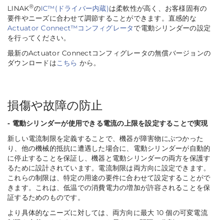
®
LINAK
の
IC™(ドライバー内蔵)
は柔軟性が高く、お客様固有の
要件やニーズに合わせて調節することができます。直感的な
Actuator Connect™コンフィグレータ
で電動シリンダーの設定
を行ってください。
最新のActuator Connectコンフィグレータの無償バージョンの
ダウンロードは
こちら
から。
損傷や故障の防止
- 電動シリンダーが使用できる電流の上限を設定することで実現
新しい電流制限を定義することで、機器が障害物にぶつかった
り、他の機械的抵抗に遭遇した場合に、電動シリンダーが自動的
に停止することを保証し、機器と電動シリンダーの両方を保護す
るために設計されています。電流制限は両方向に設定できます。
これらの制限は、特定の用途の要件に合わせて設定することがで
きます。これは、低温での消費電力の増加が許容されることを保
証するためのものです。
より具体的なニーズに対しては、両方向に最大 10 個の可変電流