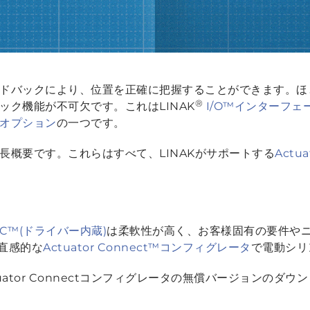
ドバックにより、位置を正確に把握することができます。ほ
®
ック機能が不可欠です。これはLINAK
I/O™インターフェ
オプション
の一つです。
長概要です。これらはすべて、LINAKがサポートする
Actua
IC™(ドライバー内蔵)
は柔軟性が高く、お客様固有の要件や
直感的な
Actuator Connect™コンフィグレータ
で電動シリ
uator Connectコンフィグレータの無償バージョンのダウ