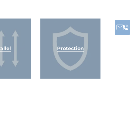
allel
Protection