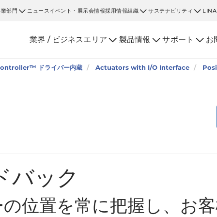
事業部門
ニュース
イベント・展示会情報
採用情報
組織
サステナビリティ
LIN
業界 / ビジネスエリア
製品情報
サポート
お
d Controller™ ドライバー内蔵
Actuators with I/O Interface
Posi
ドバック
ーの位置を常に把握し、お客