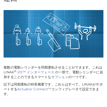
複数の電動シリンダーを同期運転させることができます。これは
®
LINAK
I/O™ インターフェース
の一部で、電動シリンダーに追
加することのできるスマートな
オプション
の一つです。
以下は同期運転の特長概要です。これらはすべて、LINAKがサポ
ートする
Actuator Connect™
コンフィグレータで設定できま
す。