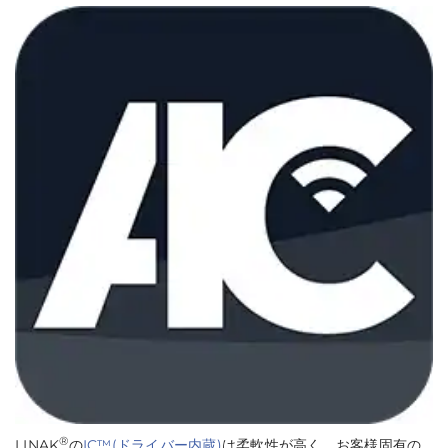
®
LINAK
の
IC™(ドライバー内蔵)
は柔軟性が高く、お客様固有の