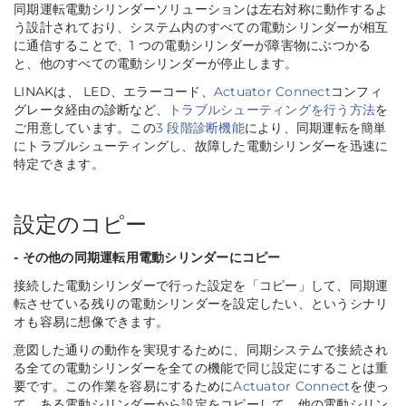
同期運転電動シリンダーソリューションは左右対称に動作するよ
う設計されており、システム内のすべての電動シリンダーが相互
に通信することで、1 つの電動シリンダーが障害物にぶつかる
と、他のすべての電動シリンダーが停止します。
LINAKは、 LED、エラーコード、
Actuator Connect
コンフィ
グレータ経由の診断など、
トラブルシューティングを行う方法
を
ご用意しています。この
3 段階診断機能
により、同期運転を簡単
にトラブルシューティングし、故障した電動シリンダーを迅速に
特定できます。
設定のコピー
- その他の同期運転用電動シリンダーにコピー
接続した電動シリンダーで行った設定を「コピー」して、同期運
転させている残りの電動シリンダーを設定したい、というシナリ
オも容易に想像できます。
意図した通りの動作を実現するために、同期システムで接続され
る全ての電動シリンダーを全ての機能で同じ設定にすることは重
要です。この作業を容易にするために
Actuator Connect
を使っ
て、ある電動シリンダーから設定をコピーして、他の電動シリン