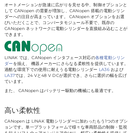
オートメーションが急速に広がりを見せる中、制御オプションと
して CANopen の需要が増加し、CANopen 搭載の電動シリン
ダーへの注目が高まっています。 CANopen オプションをお選
びいただくことで、コンバータモジュール不要で、既存の
CANopen ネットワークに電動シリンダーを直接組み込むことが
できます。
LINAK では、CANopen インタフェース対応の
各種電動シリン
ダー
を揃え、 機器メーカーにさらなる柔軟性を提供しています。
過酷な環境下での使用に耐えうる電動シリンダー
LA36
および
LA37
では、24 Vと48 V DCが選択でき、さらに選択の幅を広げ
ています。
また、 CANopen はバッテリー駆動の機械にも最適です。
高い柔軟性
CANopen は LINAK 電動シリンダーに加わったもう1つのオプシ
ョンです。単一プラットフォームで様々な車両部品の制御・監視
を行うソフトウェアエンジニア向けに、幅広い柔軟性を提供して