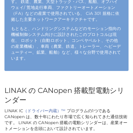
す。 鉄道、農業、大型トラック・バス、船舶、オフハイ
ウェイ/ 荒地走行車両、ファクトリーオートメーション
（FA）などの産業で使用されている、 CiA 301 規格に依
拠した主要ネットワークアーキテクチャです。
もともと、ハンドリングシステムなどのモーション指向の
機械制御システム向けに設計されたこのプロトコルは現
在、 ロボット（自動ロボット、コンベヤベルト、その他
の産業機械）、車両（農業、鉄道、トレーラー、ヘビーデ
ューティー、鉱業、船舶）など、様々な分野で使用されて
います。
LINAK の CANopen 搭載型電動シリ
ンダー
LINAK IC
（ドライバー内蔵）™
プログラムの1つである
CANopen は、数十年にわたり市場で広く知られてきた通信技術
です。 LINAK の CANopen 搭載の電動シリンダーは、産業オー
トメーションを念頭において設計されています。