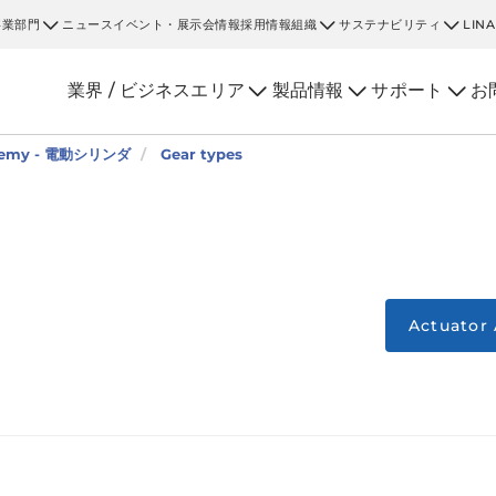
事業部門
ニュース
イベント・展示会情報
採用情報
組織
サステナビリティ
LIN
業界 / ビジネスエリア
製品情報
サポート
お
ademy - 電動シリンダ
Gear types
Actuat