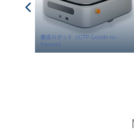
搬送ロボット（GTP Goods-to-
Person)