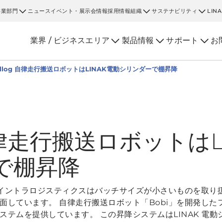
事業部門
ニュース
イベント・展示会情報
採用情報
組織
サステナビリティ
LIN
業界 / ビジネスエリア
製品情報
サポート
お
allog 自律走行搬送ロボットはLINAK電動シリンダーで棚昇降
 自律走行搬送ロボットはL
で棚昇降
イントラロジスティクスはバッチサイズが小さいものを取り
しています。 自律走行搬送ロボット「Bobi」を開発したフラン
テムを提供しています。 この昇降システムはLINAK 電動シ