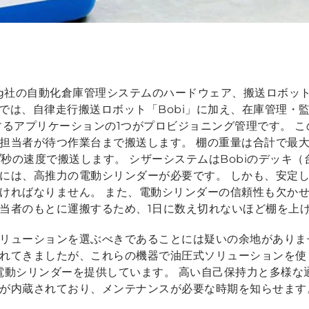
allog社の自動化倉庫管理システムのハードウェア、搬送ロボ
ステムでは、自律走行搬送ロボット「Bobi」に加え、在庫管理
するアプリケーションの1つがプロビジョニング管理です。 
当者が待つ作業台まで搬送します。 棚の重量は合計で最大 6
 m/秒の速度で搬送します。 シザーシステムはBobiのデッキ
には、高推力の電動シリンダーが必要です。 しかも、安定
ければなりません。 また、電動シリンダーの信頼性も欠か
当者のもとに運搬するため、1日に数え切れないほど棚を上
リューションを選ぶべきであることには疑いの余地がありま
れてきましたが、これらの機器で油圧式ソリューションを使
 Nの電動シリンダーを提供しています。 高い自己保持力と多様
が内蔵されており、メンテナンスが必要な時期を知らせます