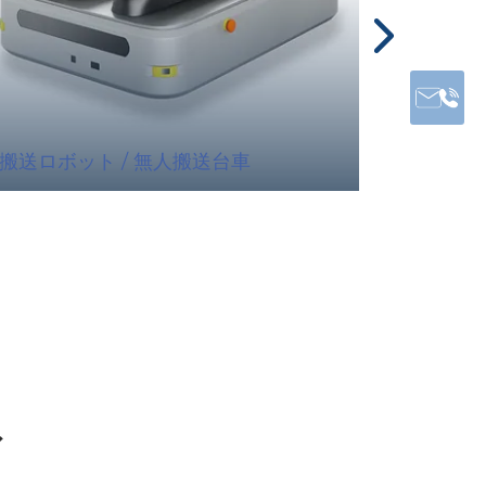
搬送ロボット / 無人搬送台車
けん引
ア