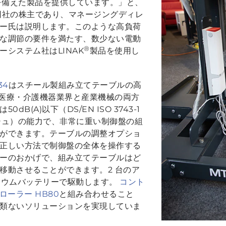
力を備えた製品を提供しています。」と、
同社の株主であり、マネージングディレ
ー氏は説明します。このような高負荷
な調節の要件を満たす、数少ない電動
®
システム社はLINAK
製品を使用し
34
はスチール製組み立てテーブルの高
は医療・介護機器業界と産業機械の両方
B(A)以下（DS/EN ISO 3743-1
ッシュ）の能力で、非常に重い制御盤の組
ができます。テーブルの調整オプショ
正しい方法で制御盤の全体を操作する
ーのおかげで、組み立てテーブルはど
移動させることができます。2 台のア
のリチウムバッテリーで駆動します。
コント
ローラー HB80
と組み合わせること
類ないソリューションを実現していま