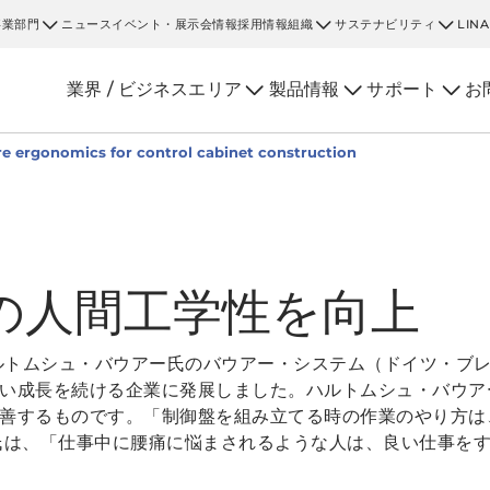
事業部門
ニュース
イベント・展示会情報
採用情報
組織
サステナビリティ
LIN
業界 / ビジネスエリア
製品情報
サポート
お
e ergonomics for control cabinet construction
の人間工学性を向上
ハルトムシュ・バウアー氏のバウアー・システム（ドイツ・ブ
い成長を続ける企業に発展しました。ハルトムシュ・バウア
善するものです。「制御盤を組み立てる時の作業のやり方は
氏は、「仕事中に腰痛に悩まされるような人は、良い仕事を