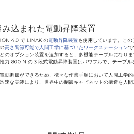
組み込まれた電動昇降装置
N 4.0 で LINAK の
電動昇降装置
も使用しています。この
の
高さ調節可能で人間工学に基づいたワークステーション
で
どのオプション装置を追加すると、多機能テーブルになります
力 800 N の 3 段式電動昇降装置はパワフルで、テーブ
電動調節ができるため、様々な作業手順において人間工学的
迅速な実装により、世界中の制御キャビネットの構造を人間