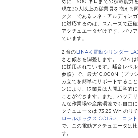
めに、500 キロまでの積載能
現在30人以上の従業員を抱える
クターであるレネ・アルディンガ
に対応するのは、スムーズで正確
アクチュエータだけです。バウアー
ています。
2 台の
LINAK 電動シリンダー LA
さと傾きを調整します。LA34 
に採用されています。騒音レベルは50d
参照）で、最大10,000N（プ
み立てを簡単にサポートすること
ンにより、従業員は人間工学的に
ことができます。また、バッテリ
んな作業場や産業環境でも自由に
クチュエータは 73.25 Wh 
ロールボックス COL50
、
コント
で、この電動アクチュエータは比
す。