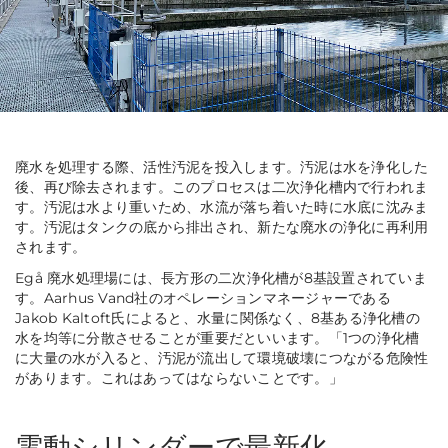
廃水を処理する際、活性汚泥を投入します。汚泥は水を浄化した
後、再び除去されます。このプロセスは二次浄化槽内で行われま
す。汚泥は水より重いため、水流が落ち着いた時に水底に沈みま
す。汚泥はタンクの底から排出され、新たな廃水の浄化に再利用
されます。
Egå 廃水処理場には、長方形の二次浄化槽が8基設置されていま
す。Aarhus Vand社のオペレーションマネージャーである
Jakob Kaltoft氏によると、水量に関係なく、8基ある浄化槽の
水を均等に分散させることが重要だといいます。
「1つの浄化槽
に大量の水が入ると、汚泥が流出して環境破壊につながる危険性
があります。これはあってはならないことです。」
電動シリンダーで最新化