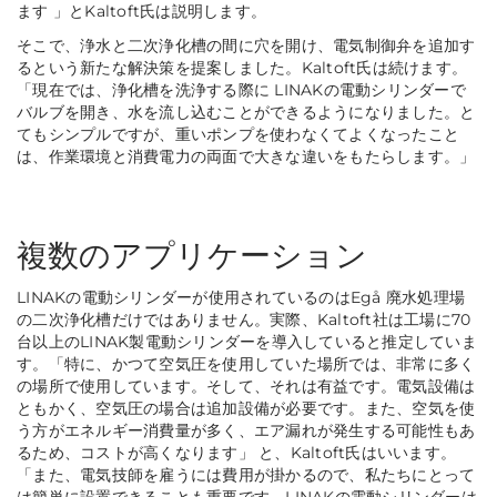
ます
」
とKaltoft氏は説明します。
そこで、浄水と二次浄化槽の間に穴を開け、電気制御弁を追加す
るという新たな解決策を提案しました。Kaltoft氏は続けます。
「現在では、浄化槽を洗浄する際に LINAKの電動シリンダーで
バルブを開き、水を流し込むことができるようになりました。と
てもシンプルですが、重いポンプを使わなくてよくなったこと
は、作業環境と消費電力の両面で大きな違いをもたらします。」
複数のアプリケーション
LINAKの電動シリンダーが使用されているのはEgå 廃水処理場
の二次浄化槽だけではありません。実際、Kaltoft社は工場に70
台以上のLINAK製電動シリンダーを導入していると推定していま
す。
「特に、かつて空気圧を使用していた場所では、非常に多く
の場所で使用しています。そして、それは有益です。電気設備は
ともかく、空気圧の場合は追加設備が必要です。また、空気を使
う方がエネルギー消費量が多く、エア漏れが発生する可能性もあ
るため、コストが高くなります」
と、Kaltoft氏はいいます。
「また、電気技師を雇うには費用が掛かるので、私たちにとって