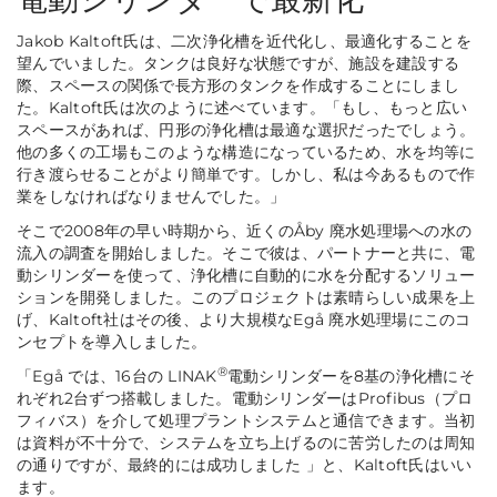
Jakob Kaltoft氏は、二次浄化槽を近代化し、最適化することを
望んでいました。タンクは良好な状態ですが、施設を建設する
際、スペースの関係で長方形のタンクを作成することにしまし
た。Kaltoft氏は次のように述べています。
「もし、もっと広い
スペースがあれば、円形の浄化槽は最適な選択だったでしょう。
他の多くの工場もこのような構造になっているため、水を均等に
行き渡らせることがより簡単です。しかし、私は今あるもので作
業をしなければなりませんでした。」
そこで2008年の早い時期から、近くのÅby 廃水処理場への水の
流入の調査を開始しました。そこで彼は、パートナーと共に、電
動シリンダーを使って、浄化槽に自動的に水を分配するソリュー
ションを開発しました。このプロジェクトは素晴らしい成果を上
げ、Kaltoft社はその後、より大規模なEgå 廃水処理場にこのコ
ンセプトを導入しました。
®
「Egå では、16台の LINAK
電動シリンダーを8基の浄化槽にそ
れぞれ2台ずつ搭載しました。電動シリンダーはProfibus（プロ
フィバス）を介して処理プラントシステムと通信できます。当初
は資料が不十分で、システムを立ち上げるのに苦労したのは周知
の通りですが、最終的には成功しました
」
と、Kaltoft氏はいい
ます。