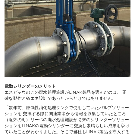
電動シリンダーのメリット
エスビャウのこの廃水処理施設がLINAK製品を選んだのは、 正
確な動作と省エネ設計であったからだけではありません。
「
数年前、嫌気性消化処理タンクで使用していたバルブソリュー
ションを 交換する際に関連業者から情報を収集していたところ、
（近郊の町）リーベの廃水処理施設が従来のシリンダーソリュー
ションをLINAKの電動シリンダーに交換し素晴らしい成果を挙げ
ていたことがわかりました。そこで当社もLINAK製品を導入する