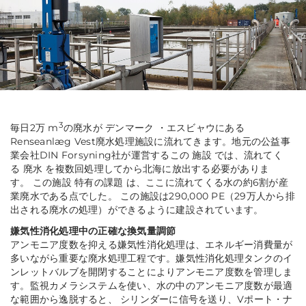
3
毎日2万 m
の廃水が デンマーク ・エスビャウにある
Renseanlæg Vest廃水処理施設に流れてきます。地元の公益事
業会社DIN Forsyning社が運営するこの 施設 では、流れてく
る 廃水 を複数回処理してから北海に放出する必要がありま
す。 この施設 特有の課題 は、ここに流れてくる水の約6割が産
業廃水である点でした。 この施設は290,000 PE（29万人から排
出される廃水の処理）ができるように建設されています。
嫌気性消化処理中の正確な換気量調節
アンモニア度数を抑える嫌気性消化処理は、エネルギー消費量が
多いながら重要な廃水処理工程です。嫌気性消化処理タンクのイ
ンレットバルブを開閉することによりアンモニア度数を管理しま
す。監視カメラシステムを使い、水の中のアンモニア度数が最適
な範囲から逸脱すると、 シリンダーに信号を送り
、Vポート・ナ