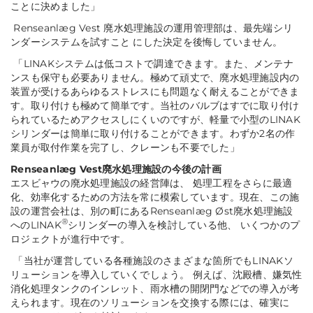
ことに決めました
」
Renseanlæg Vest 廃水処理施設の運用管理部は、最先端シリ
ンダーシステムを試すこと にした決定を後悔していません。
「
LINAKシステムは低コストで調達できます。また、メンテナ
ンスも保守も必要ありません。極めて頑丈で、廃水処理施設内の
装置が受けるあらゆるストレスにも問題なく耐えることができま
す。取り付けも極めて簡単です。当社のバルブはすでに取り付け
られているためアクセスしにくいのですが、軽量で小型のLINAK
シリンダーは簡単に取り付けることができます。わずか2名の作
業員が取付作業を完了し、クレーンも不要でした
」
Renseanlæg Vest廃水処理施設の今後の計画
エスビャウの廃水処理施設の経営陣は、 処理工程をさらに最適
化、効率化するための方法を常に模索しています。現在、この施
設の運営会社は、別の町にあるRenseanlæg Øst廃水処理施設
®
へのLINAK
シリンダーの導入を検討している他、 いくつかのプ
ロジェクトが進行中です。
「
当社が運営している各種施設のさまざまな箇所でもLINAKソ
リューションを導入していくでしょう。 例えば、沈殿槽、嫌気性
消化処理タンクのインレット、雨水槽の開閉門などでの導入が考
えられます。現在のソリューションを交換する際には、確実に