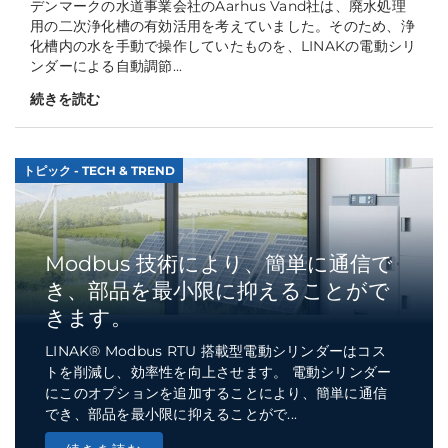
デンマークの水道事業会社のAarhus Vand社は、廃水処理
用の二次浄化槽の有効活用を考えていました。そのため、浄
化槽内の水を手動で操作していたものを、LINAKの電動シリ
ンダーによる自動調節...
続きを読む
トピック - TECH & TREND
Modbus 技術により、簡単に通信で
き、部品を最小限に抑えることがで
きます。
LINAK® Modbus RTU 搭載型電動シリンダーはコス
トを削減し、効率性を向上させます。 電動シリンダー
にこのオプションを追加することにより、簡単に通信
でき、部品を最小限に抑えることがで...