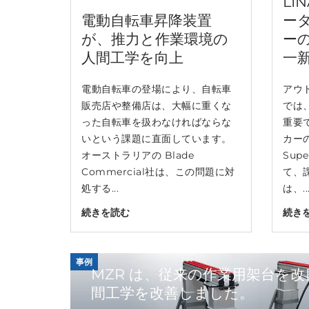
LI
電動自転車昇降装置
ー
が、推力と作業環境の
ー
人間工学を向上
一
電動自転車の登場により、自転車
アウ
販売店や整備店は、大幅に重くな
では
った自転車を扱わなければならな
重要
いという課題に直面しています。
カー
オーストラリアの Blade
Sup
Commercial社は、この問題に対
て、
処する...
は、..
続きを読む
続き
事例
MZR は、従来の作業用架台を
間工学を改善しました。