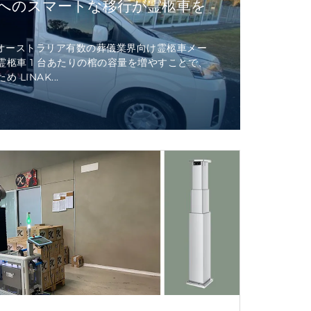
自動化へのスマートな移行が霊柩車を
gn 社は、オーストラリア有数の葬儀業界向け霊柩車メー
柩車 1 台あたりの棺の容量を増やすことで、
LINAK...