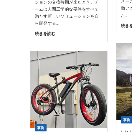
メーカ
ションの交換時期が来たとき、チ
動ア
ームは人間工学的な要件をすべて
た。
満たす新しいソリューションを自
ら開発する...
続き
続きを読む
事例
事例