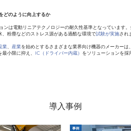
械をどのように向上するか
ーションは電動リニアテクノロジーの耐久性基準となっています
水、粉塵などのストレス源がある過酷な環境で
試験が実施
され
設業
、
産業
を始めとするさまざまな業界向け機器のメーカーは、
を最小限に抑え、
IC（ドライバー内蔵）
をソリューションを採
導入事例
事例