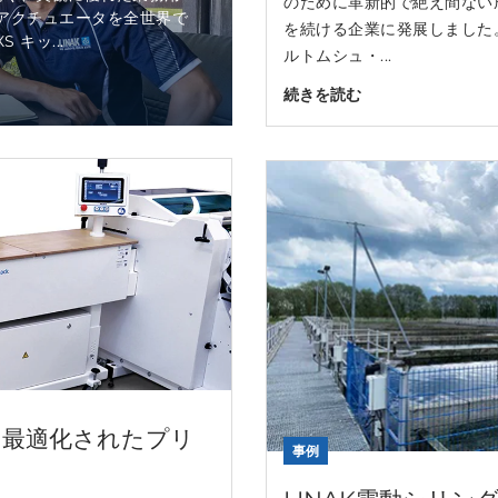
のために革新的で絶え間ない
動アクチュエータを全世界で
を続ける企業に発展しました
キッ...
ルトムシュ・...
続きを読む
トに最適化されたプリ
事例