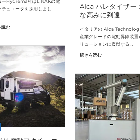
ーHydrema社はLINAKの電
Alca パレタイ
クチュエータを採用しまし
な高みに到達
を読む
イタリアの Alca Techn
産業グレードの電動昇降装置が必
リューションに貢献する...
続きを読む