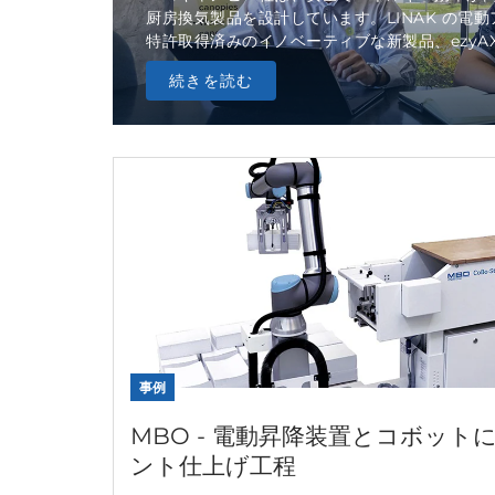
厨房換気製品を設計しています。LINAK の電
特許取得済みのイノベーティブな新製品、ezyAXS 
続きを読む
事例
MBO - 電動昇降装置とコボッ
ント仕上げ工程