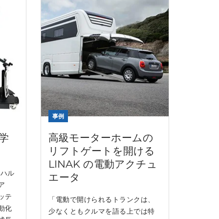
事例
学
高級モーターホームの
リフトゲートを開ける
LINAK の電動アクチュ
たハル
エータ
ア
ッテ
「電動で開けられるトランクは、
動化
少なくともクルマを語る上では特