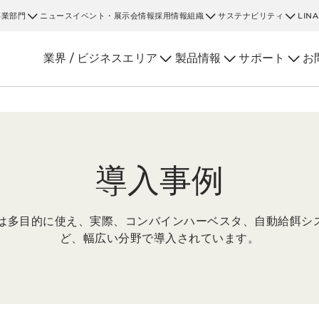
事業部門
ニュース
イベント・展示会情報
採用情報
組織
サステナビリティ
LIN
業界 / ビジネスエリア
製品情報
サポート
お
導入事例
ョンは多目的に使え、実際、コンバインハーベスタ、自動給餌シ
ど、幅広い分野で導入されています。