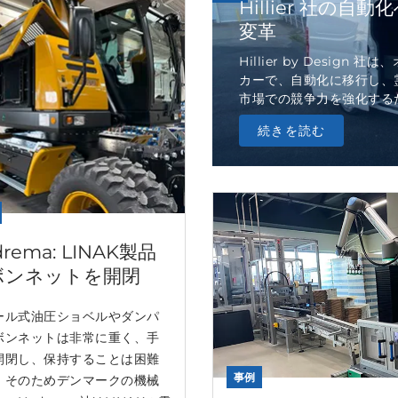
Hillier 社の
変革
Hillier by Desi
カーで、自動化に移行し、霊
市場での競争力を強化するため 
続きを読む
drema: LINAK製品
ボンネットを開閉
ール式油圧ショベルやダンパ
ボンネットは非常に重く、手
開閉し、保持することは困難
事例
。そのためデンマークの機械