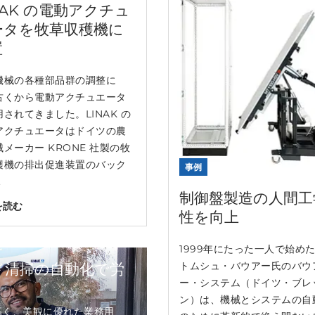
NAK の電動アクチュ
ータを牧草収穫機に
置
機械の各種部品群の調整に
古くから電動アクチュエータ
されてきました。LINAK の
アクチュエータはドイツの農
メーカー KRONE 社製の牧
穫機の排出促進装置のバック
事例
.
制御盤製造の人間工
を読む
性を向上
1999年にたった一人で始め
トムシュ・バウアー氏のバウ
ド清掃の自動化で労
ー・システム（ドイツ・ブレ
ン）は、機械とシステムの自
高く、美観に優れた業務用