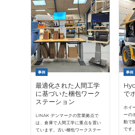
事例
事例
最適化された人間工学
Hy
に基づいた梱包ワーク
で
ステーション
ホイ
ーの
LINAK デンマークの営業拠点で
動で
は、倉庫で人間工学に重点を置い
です
ています。古い梱包ワークステー