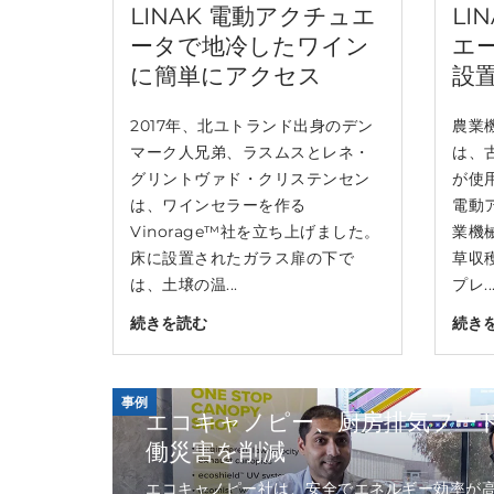
LINAK 電動アクチュエ
LI
ータで地冷したワイン
エ
に簡単にアクセス
設
2017年、北ユトランド出身のデン
農業
マーク人兄弟、ラスムスとレネ・
は、
グリントヴァド・クリステンセン
が使用
は、ワインセラーを作る
電動
Vinorage™社を立ち上げました。
業機械
床に設置されたガラス扉の下で
草収
は、土壌の温...
プレ..
続きを読む
続き
事例
エコキャノピー、厨房排気フー
働災害を削減
エコキャノピー社は、安全でエネルギー効率が