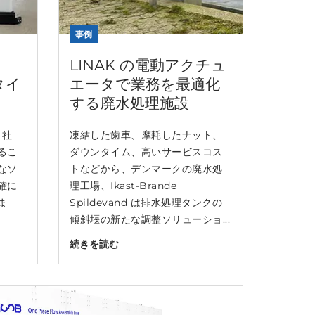
事例
LINAK の電動アクチュ
タイ
エータで業務を最適化
する廃水処理施設
 社
凍結した歯車、摩耗したナット、
るこ
ダウンタイム、高いサービスコス
なソ
トなどから、デンマークの廃水処
確に
理工場、Ikast-Brande
ま
Spildevand は排水処理タンクの
傾斜堰の新たな調整ソリューショ...
続きを読む