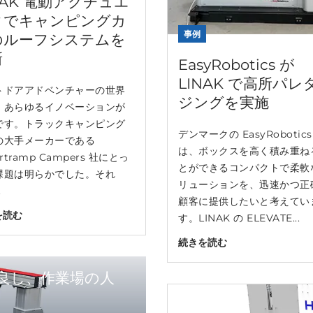
NAK 電動アクチュエ
タでキャンピングカ
事例
のルーフシステムを
新
EasyRobotics が
LINAK で高所パレ
トドアアドベンチャーの世界
ジングを実施
、あらゆるイノベーションが
です。トラックキャンピング
デンマークの EasyRobotics
の大手メーカーである
は、ボックスを高く積み重ね
ertramp Campers 社にとっ
とができるコンパクトで柔軟
課題は明らかでした。それ
リューションを、迅速かつ正
.
顧客に提供したいと考えてい
を読む
す。LINAK の ELEVATE...
続きを読む
改良し、作業場の人