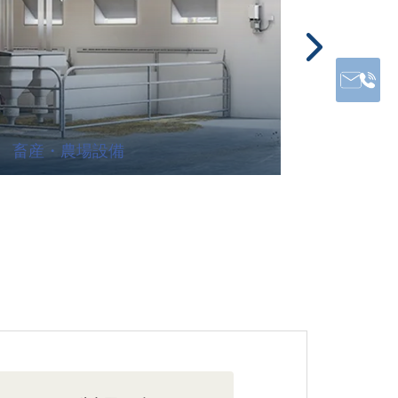
畜産・農場設備
屋外作