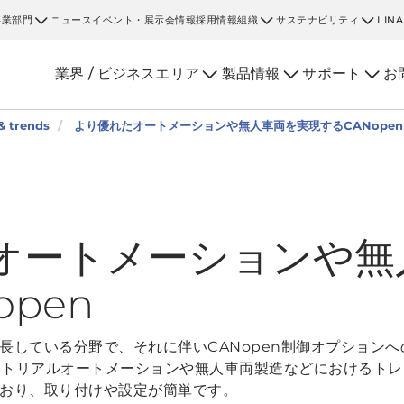
事業部門
ニュース
イベント・展示会情報
採用情報
組織
サステナビリティ
LIN
業界 / ビジネスエリア
製品情報
サポート
お
 trends
より優れたオートメーションや無人車両を実現するCANopen
オートメーションや無
pen
長している分野で、それに伴いCANopen制御オプション
ダストリアルオートメーションや無人車両製造などにおけるト
おり、取り付けや設定が簡単です。