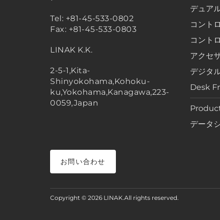
デュア
Tel: +81-45-533-0802
コント
Fax: +81-45-533-0803
コント
LINAK K.K.
アクセ
2-5-1,Kita-
デジタ
Shinyokohama,Kohoku-
Desk F
ku,Yokohama,Kanagawa,223-
0059,Japan
Product
データ
お問い合わせ
Copyright © 2026 LINAK.All rights reserved.