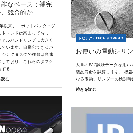
可能なベース：補完
か、競合的か
20年以来、コボットパレタイジ
のトレンドは高まっており、
トピック - TECH & TREND
リアルハンドリングに大きく
しています。自動化できるパ
お使いの電動シリ
イジングタスクの種類は急速
加しており、これらのタスク
大量のB10試験データを用い
する...
製品寿命を試算します。 機
を読む
なる電動シリンダーの検討時に
続きを読む