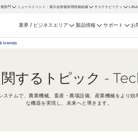
事業部門
ニュース
イベント・展示会情報
採用情報
組織
サステナビリティ
LIN
業界 / ビジネスエリア
製品情報
サポート
お
 trends
するトピック - Tech &
ダーシステムで、農業機械、畜産・農場設備、産業機械をより効
な機器を実現し、未来へと導きます。