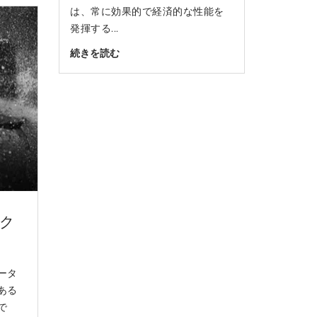
は、常に効果的で経済的な性能を
発揮する...
続きを読む
アク
ータ
ある
で