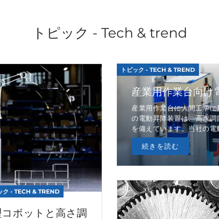
トピック - Tech & trend
トピック - TECH & TREND
産業用作業台向け
産業用作業台に人間工学に
の電動昇降装置は、高さ調
を備えています。当社の電動
続きを読む
ク - TECH & TREND
型コボットと高さ調