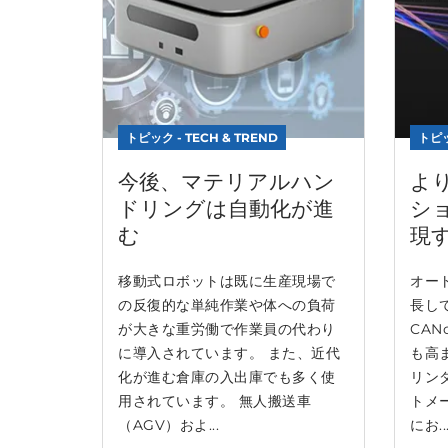
トピック - TECH & TREND
トピッ
今後、マテリアルハン
よ
ドリングは自動化が進
シ
む
現す
移動式ロボットは既に生産現場で
オー
の反復的な単純作業や体への負荷
長し
が大きな重労働で作業員の代わり
CA
に導入されています。 また、近代
も高ま
化が進む倉庫の入出庫でも多く使
リン
用されています。 無人搬送車
トメ
（AGV）およ...
にお..