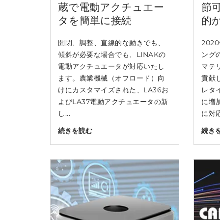
蔵で電動アクチュエー
節
タを簡単に接続
的
開閉、調整、直線的な動きでも、
20
傾斜が必要な場合でも、LINAKの
ング
電動アクチュエータが対応いたし
マテ
ます。農業機械（オフロード）向
貢献
けにカスタマイズされた、LA36お
レタ
よびLA37電動アクチュエータの新
に増
し...
に対応
続きを読む
続き