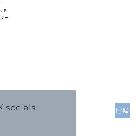
ー
りま
ンター
 socials