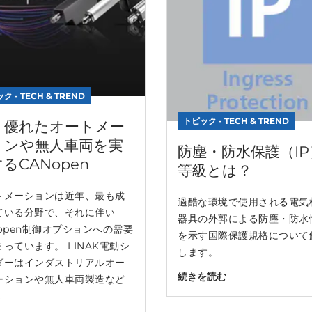
ク - TECH & TREND
トピック - TECH & TREND
り優れたオートメー
ョンや無人車両を実
防塵・防水保護（IP
るCANopen
等級とは？
トメーションは近年、最も成
過酷な環境で使用される電気
ている分野で、それに伴い
器具の外郭による防塵・防水
Nopen制御オプションへの需要
を示す国際保護規格について
っています。 LINAK電動シ
します。
ダーはインダストリアルオー
続きを読む
ーションや無人車両製造など
.