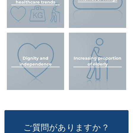
healthcare trends
Dignity and
Increasing proportion
independence
of elderly
ご質問がありますか？