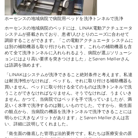
ホーセンスの地域病院で病院用ベッドを洗浄トンネルで洗浄
ホーセンスの地域病院のベッドには、LINAK電動アクチュエータ
システムが搭載されており、患者1人ひとりのニーズに合わせて
調節することができます。「この電動アクチュエータ システムに
は別の補助機器も取り付けられています。これらの補助機器も含
めて全て洗浄トンネルに入れられるよう、病院が選ぶソリューシ
ョンにはより高い要求を突きつけました」とSøren Møllerさん
は語調を強めます。
「LINAKはシステムが洗浄できること絶対条件と考えます。私達
は耐洗浄性がなければ、ベッドも、それに取り付ける補助機器も
買いません。ベッドに取り付ける全てのものは洗浄トンネルで洗
うことができなければなりません。そうでなければ、うまくいき
ません。かつて、当病院ではベッドを手で洗っていましたが、満
足いく水準で洗浄するのは難しいものでした。ですから、衛生面
の観点から、当病院の機器を洗浄トンネルで洗浄できることには
明らかに大きなメリットがあります」とSøren Møllerさんは言
い、詳細に説明してくれました。
「衛生面の徹底した管理は法的要件です。私たちは医療安全の原