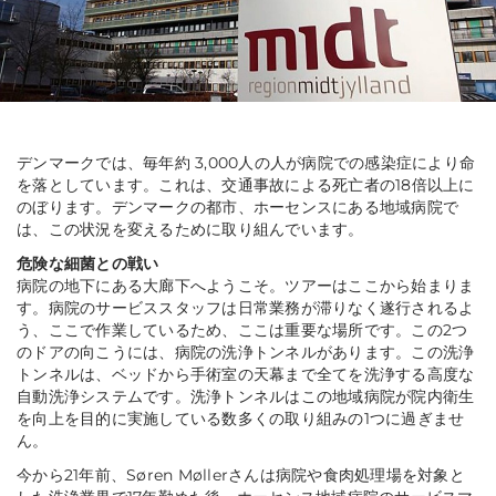
デンマークでは、毎年約 3,000人の人が病院での感染症により命
を落としています。これは、交通事故による死亡者の18倍以上に
のぼります。デンマークの都市、ホーセンスにある地域病院で
は、この状況を変えるために取り組んでいます。
危険な細菌との戦い
病院の地下にある大廊下へようこそ。ツアーはここから始まりま
す。病院のサービススタッフは日常業務が滞りなく遂行されるよ
う、ここで作業しているため、ここは重要な場所です。この2つ
のドアの向こうには、病院の洗浄トンネルがあります。この洗浄
トンネルは、ベッドから手術室の天幕まで全てを洗浄する高度な
自動洗浄システムです。洗浄トンネルはこの地域病院が院内衛生
を向上を目的に実施している数多くの取り組みの1つに過ぎませ
ん。
今から21年前、Søren Møllerさんは病院や食肉処理場を対象と