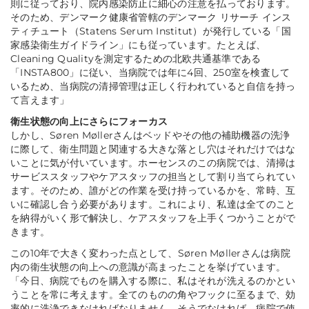
則に従っており、院内感染防止に細心の注意を払っております。
そのため、デンマーク健康省管轄のデンマーク リサーチ インス
ティチュート（Statens Serum Institut）が発行している「国
家感染衛生ガイドライン」にも従っています。たとえば、
Cleaning Qualityを測定するための北欧共通基準である
「INSTA800」に従い、当病院では年に4回、250室を検査して
いるため、当病院の清掃管理は正しく行われていると自信を持っ
て言えます」
衛生状態の向上にさらにフォーカス
しかし、Søren Møllerさんはベッドやその他の補助機器の洗浄
に際して、衛生問題と関連する大きな落とし穴はそれだけではな
いことに気が付いています。ホーセンスのこの病院では、清掃は
サービススタッフやケアスタッフの担当として割り当てられてい
ます。そのため、誰がどの作業を受け持っているかを、常時、互
いに確認し合う必要があります。これにより、私達は全てのこと
を納得がいく形で解決し、ケアスタッフを上手くつかうことがで
きます。
この10年で大きく変わった点として、Søren Møllerさんは病院
内の衛生状態の向上への意識が高まったことを挙げています。
「今日、病院でものを購入する際に、私はそれが洗えるのかとい
うことを常に考えます。全てのものの角やフックに至るまで、効
率的に洗浄できなければなりません。そうでなければ、病院で使