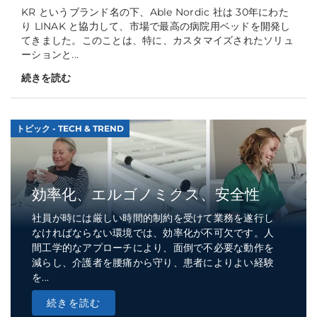
KR というブランド名の下、Able Nordic 社は 30年にわた
り LINAK と協力して、市場で最高の病院用ベッドを開発し
てきました。このことは、特に、カスタマイズされたソリュ
ーションと...
続きを読む
トピック - TECH & TREND
効率化、エルゴノミクス、安全性
社員が時には厳しい時間的制約を受けて業務を遂行し
なければならない環境では、効率化が不可欠です。人
間工学的なアプローチにより、面倒で不必要な動作を
減らし、介護者を腰痛から守り、患者によりよい経験
を...
続きを読む