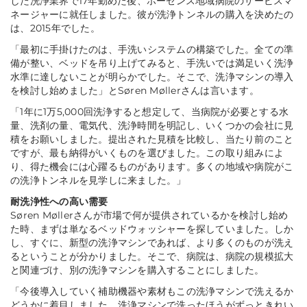
した洗浄業界で17年勤めた後、ホーセンス地域病院のサービスマ
ネージャーに就任しました。彼が洗浄トンネルの購入を決めたの
は、2015年でした。
「最初に手掛けたのは、手洗いシステムの構築でした。全ての準
備が整い、ベッドを吊り上げてみると、手洗いでは満足いく洗浄
水準に達しないことが明らかでした。そこで、洗浄マシンの導入
を検討し始めました」とSøren Møllerさんは言います。
「1年に1万5,000回洗浄すると想定して、当病院が必要とする水
量、洗剤の量、電気代、洗浄時間を明記し、いくつかの会社に見
積をお願いしました。提出された見積を比較し、当たり前のこと
ですが、最も納得がいくものを選びました。この取り組みによ
り、得た機会には心躍るものがあります。多くの地域や病院がこ
の洗浄トンネルを見学しに来ました。」
耐洗浄性への高い需要
Søren Møllerさんが市場で何が提供されているかを検討し始め
た時、まずは単なるベッドウォッシャーを探していました。しか
し、すぐに、新型の洗浄マシンであれば、より多くのものが洗え
るということが分かりました。そこで、病院は、病院の規模拡大
と関連づけ、別の洗浄マシンを購入することにしました。
「今後導入していく補助機器や素材もこの洗浄マシンで洗えるか
どうかに着目しました。洗浄マシンで洗ったほうがずっときれい