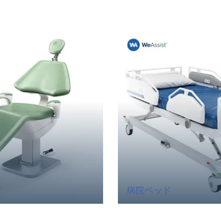
ア
病院ベッド