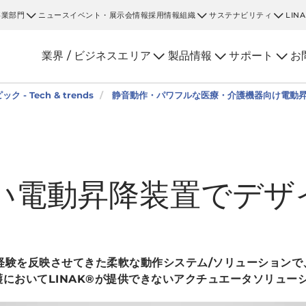
事業部門
ニュース
イベント・展示会情報
採用情報
組織
サステナビリティ
LIN
業界 / ビジネスエリア
製品情報
サポート
お
ック - Tech & trends
静音動作・パワフルな医療・介護機器向け電動
い電動昇降装置でデザ
識と経験を反映させてきた柔軟な動作システム/ソリューション
護においてLINAK®が提供できないアクチュエータソリュー