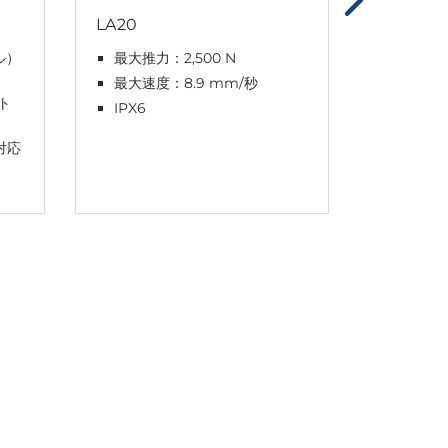
LA20
LA23
ル）
最大推力：2,500 N
最大推力
最大速度：8.9 mm/秒
最大速度
ト
IPX6
IPX6 
™対応