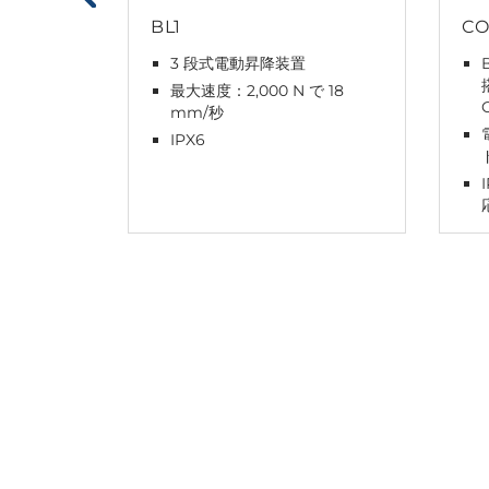
BL1
CO
3 段式電動昇降装置
最大速度：2,000 N で 18
mm/秒
IPX6