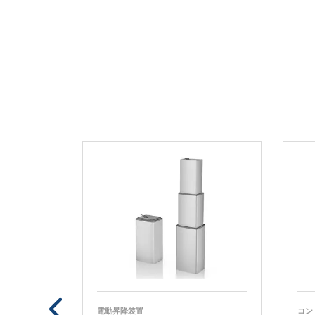
電動昇降装置
コン