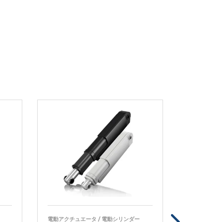
電動アクチュエータ / 電動シリンダー
電動アクチュ