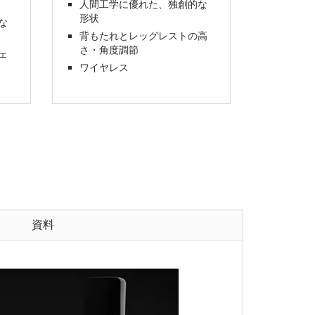
人間工学に優れた、独創的な
形状
な
背もたれとレッグレストの高
さ・角度調節
ェ
ワイヤレス
資料