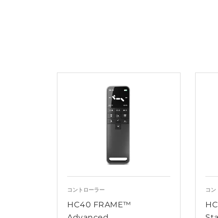
コントローラー
コン
HC40 FRAME™
HC
Advanced
St