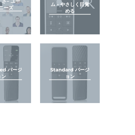
さ– ユー
ム - やさしく目覚
ニーズ
める
ced バージ
Standard バージ
ョン
ョン