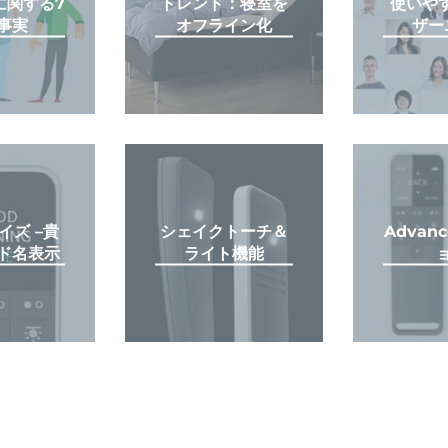
に関する7
トレンド：寝室を
使いやす
事実
オフライン化
ザー
イズ –貴
シェイクトーチ＆
Advan
ド名表示
ライト機能