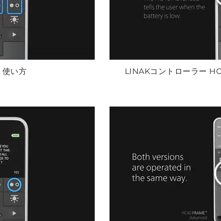
d：使い方
LINAKコントローラー H