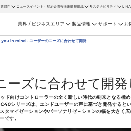
事業部門
ニュース
イベント・展示会情報
採用情報
組織
サステナビリティ
LIN
業界 / ビジネスエリア
製品情報
サポート
お
ith you in mind - ユーザーのニーズに合わせて開発
ニーズに合わせて開発
グベッド向けコントローラーの全く新しい時代の到来となる極
HC40シリーズは、エンドユーザーの声に基づき開発すると
スタマイゼーションやパーソナリゼ－ションの幅を大きく広
ーです。