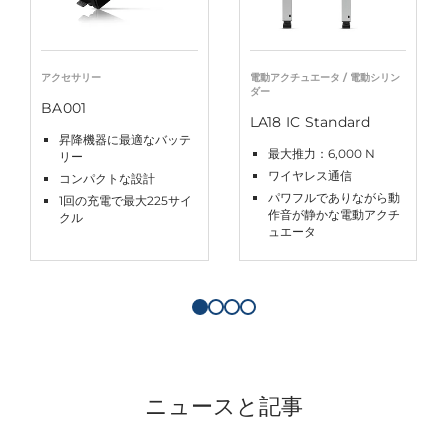
アクセサリー
電動アクチュエータ / 電動シリン
ダー
BA001
LA18 IC Standard
昇降機器に最適なバッテ
最大推力：6,000 N
リー
ワイヤレス通信
コンパクトな設計
パワフルでありながら動
1回の充電で最大225サイ
作音が静かな電動アクチ
クル
ュエータ
ニュースと記事