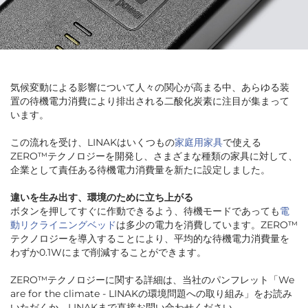
気候変動による影響について人々の関心が高まる中、あらゆる装
置の待機電力消費により排出される二酸化炭素に注目が集まって
います。
この流れを受け、LINAKはいくつもの
家庭用家具
で使える
ZERO™テクノロジーを開発し、さまざまな種類の家具に対して、
企業として責任ある待機電力消費量を新たに設定しました。
違いを生み出す、環境のために立ち上がる
ボタンを押してすぐに作動できるよう、待機モードであっても
電
動リクライニングベッド
は多少の電力を消費しています。ZERO™
テクノロジーを導入することにより、平均的な待機電力消費量を
わずか0.1Wにまで削減することができます。
ZERO™テクノロジーに関する詳細は、当社のパンフレット「We
are for the climate - LINAKの環境問題への取り組み」をお読み
いただくか、LINAKまで直接お問い合わせください。