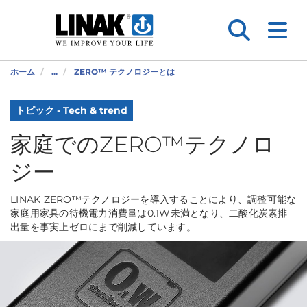
ホーム
...
ZERO™ テクノロジーとは
トピック - Tech & trend
家庭でのZERO™テクノロ
ジー
LINAK ZERO™テクノロジーを導入することにより、調整可能な
家庭用家具の待機電力消費量は0.1W未満となり、二酸化炭素排
出量を事実上ゼロにまで削減しています。