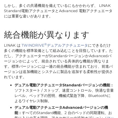
しかし、多くの共通機能を備えているにもかかわらず、 LINAK
Standard電動アクチュエータとAdvanced 電動アクチュエータ
には重要な違いがあります。
統合機能が異なります
®
LINAK は
TWINDRIVE
デュアルアクチュエータ
にできるだけ
多くの機能を標準装備として組み込むことを目指しています。た
だし、アクチュエーターがStandardバージョンかAdvancedバ
ージョンかによって、統合されている具体的な機能が異なりま
す。標準バージョンには一連の統合機能が含まれており、前進バ
ージョンは追加機能とシステムに製品を追加する柔軟性が提供さ
れています。
デュアル電動アクチュエータStandardバージョンの機能：
ソフトスタート / ストップ、速度コントロール、快適な音量
レベル、ベッド下の照明、機械式緊急下降、Bluetoothに
よるワイヤレス制御。
デュアル電動アクチュエータAdvancedバージョンの機
能：
すべてのStandard機能、2 台のベッドの同期運転、お