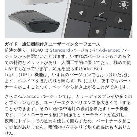
ガイド・通知機能付きユーザーインターフェース
前述の通り、HC40 は
Standard
バージョンと
Advanced
バー
ジョンからお選びいただけます。いずれのバージョンもこれら全
ての特徴とメリットがあり、人間工学的に優れており、極めて使
いやすくなっています。足元を照らすUnder Bed
Light（UBL）機能は、いずれのバージョンでもおつけいただけ
ます。ベッド下をほんのりと照らすUBLにより、夜中でもパート
ナーを起こすことなく、ベッドから起き上がることができます。
さらにAdvanced バージョンでは、カラーディスプレイや多くの
オプションも付き、ユーザーエクスペリエンスを大きく向上する
ことができます。その1つが懐中電灯の役割を果たすトーチ機能
です。コントローラーを横に2回振るとトーチライトが点灯し、
夜間にトイレまでの足元を優しく照らすため、パートナーを起こ
す心配がありません。暗闇の中を手探りで歩く必要はもうありま
せん。