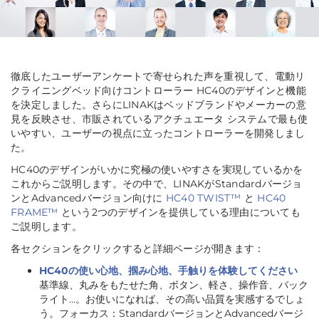
徹底したユーザーアンケートで寄せられた声を重視して、電動リ
クライニングベッド向けコントローラー HC40のデザインと機能
を決定しました。さらにLINAKはベッドブランドやメーカーの意
見を反映させ、市販されているアクチュエータ システムで最も使
いやすい、ユーザーの視点に立ったコントローラーを開発しまし
た。
HC40のデザインがいかに究極の使いやすさを実現しているかを
これからご説明します。その中で、LINAKがStandardバージョ
ンとAdvancedバージョン向けに
HC40 TWIST™
と
HC40
FRAME™
という2つのデザインを提供している理由についても
ご説明します。
各セクションをクリックすると詳細ページが開きます：
HC40の使い心地、掴み心地、手触りを体験してください
基準線、丸みをもたせた角、ボタン、軽さ、操作音、バック
ライト…。お使いになれば、その高い品質を実感するでしょ
う。フォーカス：StandardバージョンとAdvancedバージ