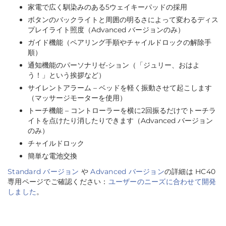
家電で広く馴染みのある5ウェイキーパッドの採用
ボタンのバックライトと周囲の明るさによって変わるディス
プレイライト照度（Advanced バージョンのみ）
ガイド機能（ペアリング手順やチャイルドロックの解除手
順）
通知機能のパーソナリゼ-ション（「ジュリー、おはよ
う！」という挨拶など）
サイレントアラーム – ベッドを軽く振動させて起こします
（マッサージモーターを使用）
トーチ機能 – コントローラーを横に2回振るだけでトーチラ
イトを点けたり消したりできます（Advanced バージョン
のみ）
チャイルドロック
簡単な電池交換
Standard バージョン
や
Advanced バージョン
の詳細は HC40
専用ページでご確認ください：
ユーザーのニーズに合わせて開発
しました
。