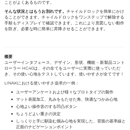
ことがよくあるものです。
そんな状況とはもうお別れです。
チャイルドロックを簡単にかけ
ることができます。チャイルドロックをワンステップで解除する
手順もディスプレイで確認できます。これにより意図しない動作
を防ぎ、必要な時に簡単に昇降させることができます。
概要
ユーザーインタフェース、デザイン、形状、機能 – 新製品コント
ローラー HC40は、その全てをユーザーに実際に使っていただ
き、その使い心地をテストしています。使いやすさが全てです！
LINAKにおける使いやすさ追求の一例：
ユーザーアンケートおよび様々なプロトタイプの製作
マット表面加工、丸みをもたせた角、快適なつかみ心地
心地よい操作音のする凹凸ボタン
ちょうどよい重さの決定
しっくりと手に馴染む掴み心地を実現した、背面の基準線と
正面のナビゲーションポイント