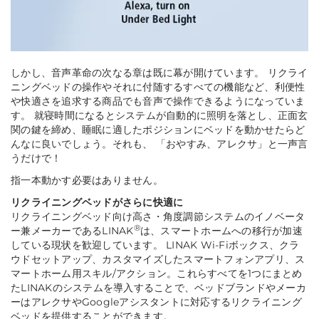
しかし、音声革命の次なる章は既に幕が開けています。 リクライ
ニングベッドの操作やそれに付随するすべての機能など、利便性
や快適さを追求する商品でも音声で操作できるようになっていま
す。 就寝時間になるとシステムが自動的に照明を落とし、正面玄
関の鍵を締め、睡眠に適したポジションにベッドを動かせたらど
んなに良いでしょう。それも、
「おやすみ、アレクサ」
と一声言
うだけで！
指一本動かす必要はありません。
リクライニングベッドがさらに快適に
リクライニングベッド向け高さ・角度調節システムのイノベータ
®
ー兼メーカーであるLINAK
は、スマートホームへの移行が加速
している現状を歓迎しています。 LINAK Wi-Fiボックス、クラ
ウドセットアップ、カスタマイズしたスマートフォンアプリ、ス
マートホーム用スキル/アクション。これらすべてを1つにまとめ
たLINAKのシステムを導入することで、ベッドブランドやメーカ
ーはアレクサやGoogleアシスタントに対応するリクライニング
ベッドを提供することができます。