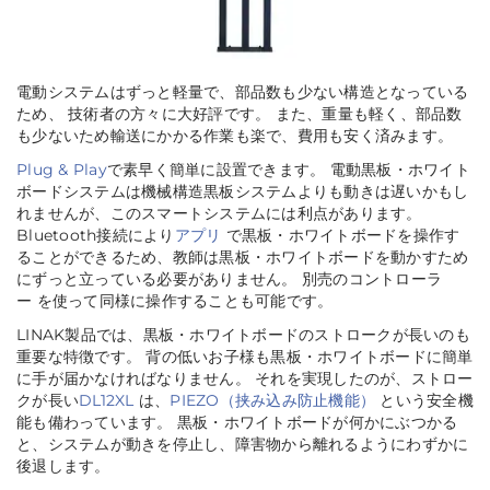
電動システムはずっと軽量で、部品数も少ない構造となっている
ため、 技術者の方々に大好評です。 また、重量も軽く、部品数
も少ないため輸送にかかる作業も楽で、費用も安く済みます。
Plug & Play
で素早く簡単に設置できます。 電動黒板・ホワイト
ボードシステムは機械構造黒板システムよりも動きは遅いかもし
れませんが、このスマートシステムには利点があります。
Bluetooth接続により
アプリ
で黒板・ホワイトボードを操作す
ることができるため、教師は黒板・ホワイトボードを動かすため
にずっと立っている必要がありません。 別売のコントローラ
ー を使って同様に操作することも可能です。
LINAK製品では、黒板・ホワイトボードのストロークが長いのも
重要な特徴です。 背の低いお子様も黒板・ホワイトボードに簡単
に手が届かなければなりません。 それを実現したのが、ストロー
クが長い
DL12XL
は、
PIEZO（挟み込み防止機能）
という安全機
能も備わっています。 黒板・ホワイトボードが何かにぶつかる
と、システムが動きを停止し、障害物から離れるようにわずかに
後退します。