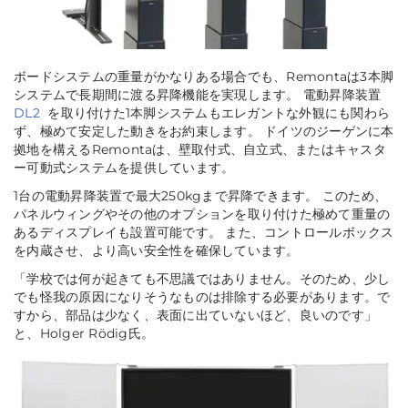
ボードシステムの重量がかなりある場合でも、Remontaは3本脚
システムで長期間に渡る昇降機能を実現します。 電動昇降装置
DL2
を取り付けた1本脚システムもエレガントな外観にも関わら
ず、極めて安定した動きをお約束します。 ドイツのジーゲンに本
拠地を構えるRemontaは、壁取付式、自立式、またはキャスタ
ー可動式システムを提供しています。
1台の電動昇降装置で最大250kgまで昇降できます。 このため、
パネルウィングやその他のオプションを取り付けた極めて重量の
あるディスプレイも設置可能です。 また、コントロールボックス
を内蔵させ、より高い安全性を確保しています。
「
学校では何が起きても不思議ではありません。そのため、少し
でも怪我の原因になりそうなものは排除する必要があります。で
すから、部品は少なく、表面に出ていないほど、良いのです
」
と、Holger Rödig氏。