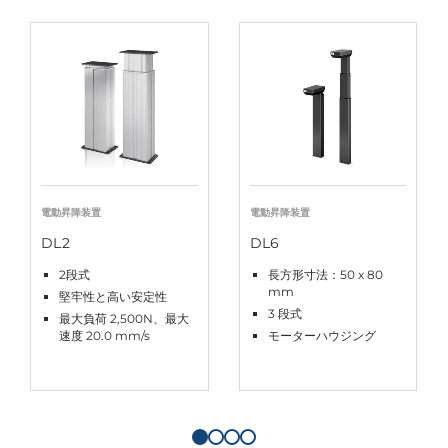
電動昇降装置
電動昇降装置
DL2
DL6
2段式
長方形寸法：50 x 80
mm
堅牢性と高い安定性
3 段式
最大負荷 2,500N、最大
速度 20.0 mm/s
モーターハウジング