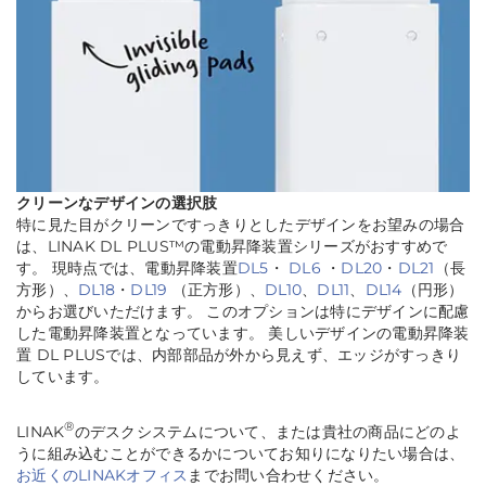
クリーンなデザインの選択肢
特に見た目がクリーンですっきりとしたデザインをお望みの場合
は、LINAK DL PLUS™の電動昇降装置シリーズがおすすめで
す。 現時点では、電動昇降装置
DL5
・
DL6
・
DL20
・
DL21
（長
方形）、
DL18
・
DL19
（正方形）、
DL10
、
DL11
、
DL14
（円形）
からお選びいただけます。 このオプションは特にデザインに配慮
した電動昇降装置となっています。 美しいデザインの電動昇降装
置 DL PLUSでは、内部部品が外から見えず、エッジがすっきり
しています。
®
LINAK
のデスクシステムについて、または貴社の商品にどのよ
うに組み込むことができるかについてお知りになりたい場合は、
お近くのLINAKオフィス
までお問い合わせください。