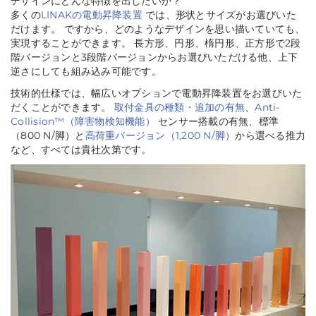
デザインにどんな特徴を出したいか？
多くの
LINAKの電動昇降装置
では、形状とサイズがお選びいた
だけます。 ですから、どのようなデザインを思い描いていても、
実現することができます。 長方形、円形、楕円形、正方形で2段
階バージョンと3段階バージョンからお選びいただける他、上下
逆さにしても組み込み可能です。
技術的仕様では、幅広いオプションで電動昇降装置をお選びいた
だくことができます。
取付金具の種類・追加の有無
、
Anti-
Collision™（障害物検知機能）
センサー搭載の有無、標準
（800 N/脚）と
高荷重バージョン（1,200 N/脚）
から選べる推力
など、すべては貴社次第です。