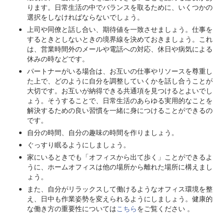
ります。日常生活の中でバランスを取るために、いくつかの
選択をしなければならないでしょう。
上司や同僚と話し合い、期待値を一致させましょう。仕事を
するときとしないときの境界線を決めておきましょう。これ
は、営業時間外のメールや電話への対応、休日や病気による
休みの時などです。
パートナーがいる場合は、お互いの仕事やリソースを尊重し
た上で、どのように自分を調整していくかを話し合うことが
大切です。お互いが納得できる共通項を見つけるとよいでし
ょう。そうすることで、日常生活のあらゆる実用的なことを
解決するための良い習慣を一緒に身につけることができるの
です。
自分の時間、自分の趣味の時間を作りましょう。
ぐっすり眠るようにしましょう。
家にいるときでも「オフィスから出て歩く」ことができるよ
うに、ホームオフィスは他の場所から離れた場所に構えまし
ょう。
また、自分がリラックスして働けるようなオフィス環境を整
え、日中も作業姿勢を変えられるようにしましょう。健康的
な働き方の重要性については
こちら
をご覧ください 。