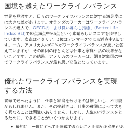
国境を越えたワークライフバランス
世界を見渡すと、日々のワークライフバランスに対する満足度に
は大きな差があります。オランダのワーカーはワークライフバラ
ンスの達人で、
OECDの「より良い暮らし指標」(Better Life
Index: BLI)
で10点満点中9.5点という素晴らしいスコアを獲得し
ています。次点はイタリア、3位はデンマークで10点満点中9点で
す。一方、アメリカ人の60％がワークライフバランスが悪いと答
えていますが、その原因のほとんどは仕事と家庭生活の境界がな
いことです。この結果、アメリカのワーカーは、調査対象国の中
でワークライフバランスが最も悪い12位となっています。
優れたワークライフバランスを実現
する方法
冒頭で述べたように、仕事と家庭を分けるのは難しいし、不可能
かもしれません。また、その複雑さは、仕事の種類によって大き
く異なることは間違いありません。しかし、人生のバランスをと
るために、できることがいくつかあります。
最初に、一度にすべてを達成できないことを認める必要があ