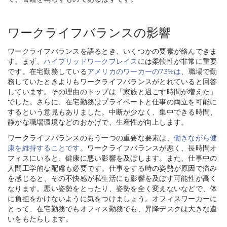
ワークライフバランスの影響
ワークライフバランスを語るとき、いくつかの要素が絡んできま
す。まず、
ハイブリッドワークプレイス
には柔軟性が非常に重要
です。在宅勤務している
アメリカのワーカーの73%は
、職場で勤
務していたときよりもワークライフバランスがとれていると回答
しています。その理由のトップは「家族と過ごす時間が増えた」
でした。さらに、在宅勤務はプライベートと仕事の両立を可能に
するという意見もありました。中断が少なく、集中できる時間、
静かな職場環境などのおかげで、生産性が向上します。
ワークライフバランスのもう一つの重要な要素は、
働きながら健
康を維持することです
。ワークライフバランスが悪く、長時間オ
フィスにいると、健康に悪い影響を及ぼします。また、仕事中の
人間工学的な配慮も必要です。仕事をする時の姿勢が原因で痛み
を感じると、その不快感が私生活にも影響を及ぼす可能性が高く
なります。悪い姿勢をとったり、姿勢を全く変えないなどで、体
に負担をかけないように気をつけましょう。オフィスワーカーに
とって、在宅勤務でもオフィス勤務でも、昇降デスクは大きな違
いをもたらします。