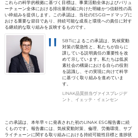
これらの科学的根拠に基づく目標は、事業活動全体およびバリュ
ーチェーン全体における排出量削減に向けた明確かつ信頼性の高
い枠組みを提供します。この承認は、当社のESGロードマップに
おける重要な節目であり、持続可能な成長と環境への責任に対す
る継続的な取り組みを反映するものです。
SBTiによるこの承認は、気候変動
対策の緊急性と、私たちが自らに
課している説明責任の重要性を改
めて示しています。私たちは低炭
素社会の構築における自らの役割
を認識し、その実現に向けて科学
に基づく取り組みを進めていま
す。
LINAK品質担当ヴァイスプレジデ
ント、イェッテ・イェンセン
この承認は、本年早々に発表された初のLINAK ESG報告書に続
くものです。報告書には、気候変動対策、倫理、労働環境、サプ
ライチェーンに関する取り組みにおける持続可能性目標と進捗状