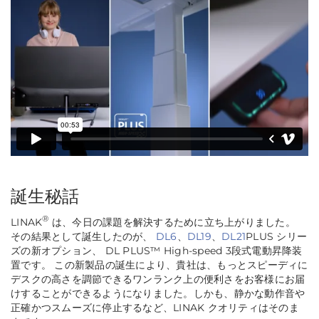
誕生秘話
®
LINAK
は、今日の課題を解決するために立ち上がりました。
その結果として誕生したのが、
DL6
、
DL19
、
DL21
PLUS シリー
ズの新オプション、 DL PLUS™ High-speed 3段式電動昇降装
置です。 この新製品の誕生により、貴社は、もっとスピーディに
デスクの高さを調節できるワンランク上の便利さをお客様にお届
けすることができるようになりました。しかも、静かな動作音や
正確かつスムーズに停止するなど、LINAK クオリティはそのま