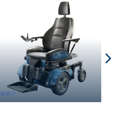
車椅子
病院ベ