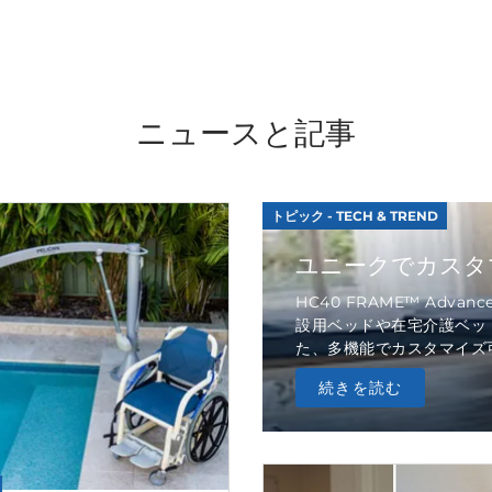
ニュースと記事
トピック - TECH & TREND
ユニークでカスタマ
HC40 FRAME™ Advanc
設用ベッドや在宅介護ベッ
た、多機能でカスタマイズ可能
続きを読む