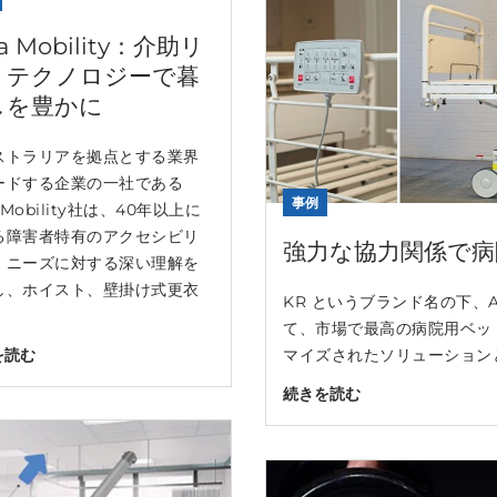
ra Mobility：介助リ
トテクノロジーで暮
しを豊かに
ストラリアを拠点とする業界
ードする企業の一社である
事例
a Mobility社は、40年以上に
る障害者特有のアクセシビリ
強力な協力関係で病
・ニーズに対する深い理解を
し、ホイスト、壁掛け式更衣
KR というブランド名の下、Abl
て、市場で最高の病院用ベッ
を読む
マイズされたソリューションと.
続きを読む