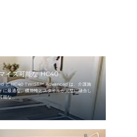
イズ可能な HC40
ed と HC40 TWIST™ Advanced は、介護施
ドに最適な、機能性とスタイルが完璧に融合し
な...