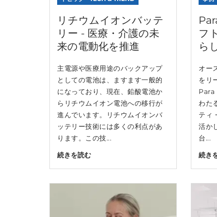
リチウムイオンバッテ
Pa
リー - 医療・介護の未
フ
来の電動化を推進
ら
主電源や医療用途のバックアップ
オー
としての電池は、ますます一般的
をリ
になっており、現在、鉛酸電池か
Par
らリチウムイオン電池への移行が
わた
進んでいます。リチウムイオンバ
ティ
ッテリー技術には多くの利点があ
活か
ります。この技...
台...
続きを読む
続き