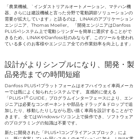
「農業機械、`インダストリアルオートメーション、マテハン機
器、さらには建設機械と言った分野で電動調節ソリューションの
需要が拡大しています」
と語るのは、LINAKのアプリケーション
エンジニア、Thomas Moeller。
「開発エンジニアはDanfoss
PLUS+1システム上で電動シリンダーを簡単に選択することがで
きるため、LINAKやDanfoss社のみならず、このツールを使われ
ている多くのお客様やエンジニア全ての作業効率を向上します」
設計がよりシンプルになり、開発・製
品発売までの時間短縮
Danfoss PLUS+1プラットフォームはオフハイウェイ車両メーカ
ーでは既によく知られたシステムです。 直感的に使える
®
「PLUS+1
GUIDE」プログラムインターフェースにより、エン
ジニアは必要なコンポーネントや部品をドラッグ＆ドロップで追
加したり、移動したりしながら思い描く車両を設計することがで
きます。 全てはWindowsパソコン上で操作でき、ソフトウェア
のプログラミングの知識は不要です。
新たに開発された「PLUS+1コンプライアンスブロック」によ
り、既に充実していた同システムのオプションに加え、LINAK電