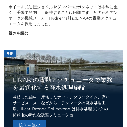
ホイール式油圧ショベルやダンパーのボンネットは非常に重
く、手動で開閉し、保持することは困難です。そのためデン
マークの機械メーカーHydrema社はLINAKの電動アクチュ
エータを採用しました。
続きを読む
事例
LINAK の電動アクチュエータで業務
を最適化する廃水処理施設
凍結した歯車、摩耗したナット、ダウンタイム、高い
サービスコストなどから、デンマークの廃水処理工
場、Ikast-Brande Spildevand は排水処理タンクの
傾斜堰の新たな調整ソリューショ...
続きを読む