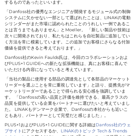
するものであったといいます。
「Danfoss社の優秀なエンジニアが開発するモジュール式の制御
システムに欠かせない一部として選ばれたことは、LINAKの電動
シリンダーがまた市場に認められたことのうれしい一例であるこ
とは言うまでもありません」
とMoeller。
「新しい製品や技術は
次々に開発されており、私たちはこれらを自社製品に追加してい
く方法を常に模索しています。この追加でお客様にさらなる付加
価値を提供できると考えております。」
Danfoss社のKevin Faulds氏は、今回のコラボレーションおよ
びPLUS+1 GUIDEへの新たな拡張機能は、真にお客様に喜んで
いただける内容になっていると考えています。
「当社の製品に使用する部品の調達先として各部品のマーケット
リーダーを選ぶことを常に重視しています」
と語り、提携先がマ
ーケットリーダーであることで得られる安心感を強調していま
す。
「Danfossの高い品質と評価を維持できる、最高クラスの
品質を提供している企業をパートナーに選びたいと考えていまし
た。 LINAKもデンマーク企業で、Danfossの本社からも近いこ
ともあり、パートナーとして完璧だと感じました」
。
PLUS+1およびPLUS+1 GUIDEに関する詳細は
Danfoss社のウェ
ブサイト
にアクセスするか、
LINAKのトピック Tech & Trends
®