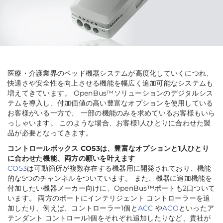
医療・介護業界のベッド機器システムが高度化していくにつれ、
快適さや安全性を向上させる機能を幅広く追加可能なシステムも
増えてきています。 OpenBus™ソリューションのデジタルシス
テムを導入し、付加価値の高い豊富なオプションを使用している
お客様がいる一方で、 一部の機能のみを求めているお客様もいら
っしゃいます。 このような場合、お客様1人ひとりに合わせた製
品が必要となってきます。
コントロールボックス CO53は、豊富なオプションと1人ひとり
に合わせた機能、両方の願いを叶えます
CO53
は可動箇所が複数存在する機器用に開発されており、機能
的な5つのチャンネルをついています。 また、機器に追加機能を
付加したい機器メーカー向けに、OpenBus™ポートも2口ついて
います。 両方のポートにインテリジェント コントローラーを追
加したり、例えば、コントローラー1個と
ACC
や
ACO
といったア
テンダント コントロール1個をそれぞれ追加したりなど、貴社が