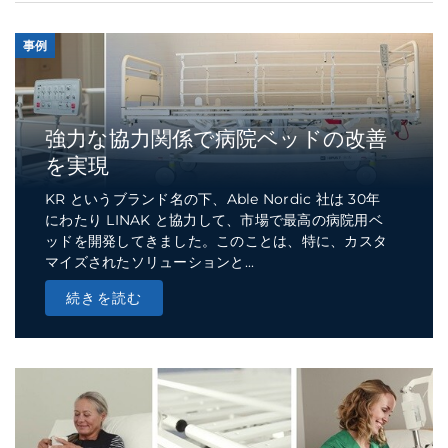
事例
強力な協力関係で病院ベッドの改善
を実現
KR というブランド名の下、Able Nordic 社は 30年
にわたり LINAK と協力して、市場で最高の病院用ベ
ッドを開発してきました。このことは、特に、カスタ
マイズされたソリューションと...
続きを読む